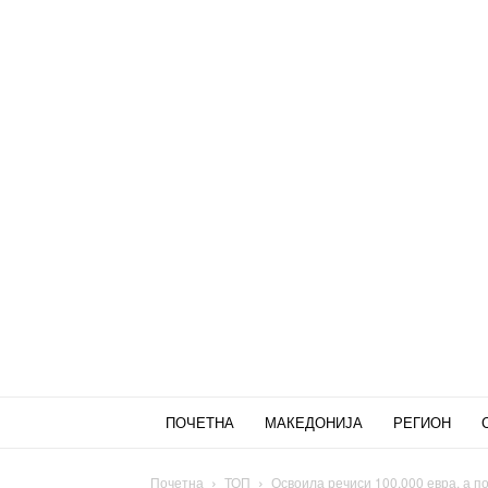
ПОЧЕТНА
МАКЕДОНИЈА
РЕГИОН
Почетна
ТОП
Освоила речиси 100.000 евра, а по