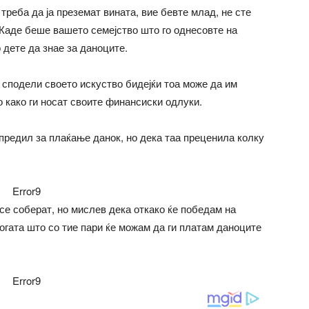
реба да ја преземат вината, вие бевте млад, не сте
 Каде беше вашето семејство што го однесовте на
 дете да знае за даноците.
о сподели своето искуство бидејќи тоа може да им
 како ги носат своите финансиски одлуки.
дупредил за плаќање данок, но дека таа преценила колку
Error9
се соберат, но мислев дека откако ќе победам на
огата што со тие пари ќе можам да ги платам даноците
Error9