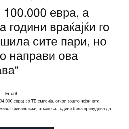
100.000 евра, а
 години враќајќи го
ошила сите пари, но
го направи ова
ава“
Error9
94.000 евра) во ТВ емисија, откри зошто нејзината
 живот финансиски, откако со години била принудена да