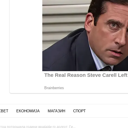
СВЕТ
ЕКОНОМИЈА
МАГАЗИН
СПОРТ
тоа потрошила години враќајќи го долгот: Ги...