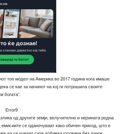
иот топ модел на Америка во 2017 година кога имаше
дека се кае за начинот на кој ги потрошила своите
м богата“.
Error9
азлика од другите земји, вклучително и нејзината родна
 емисиите се оданочуваат како обичен приход, што е
оже да се чуваат сите добивки готовина без данок.