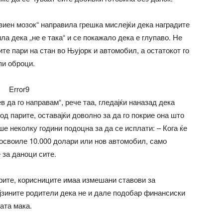
звиен мозок“ направила грешка мислејќи дека наградите
а дека „не е така“ и се покажало дека е глупаво. Не
ите пари на стан во Њујорк и автомобил, а остатокот го
пи оброци.
Error9
 да го направам“, рече таа, гледајќи наназад дека
од парите, оставајќи доволно за да го покрие она што
ше неколку години подоцна за да се исплати: – Кога ќе
а освоиле 10.000 долари или нов автомобил, само
 за даноци сите.
арите, корисниците имаа измешани ставови за
ејзините родители дека не и дале подобар финансиски
ата мака.