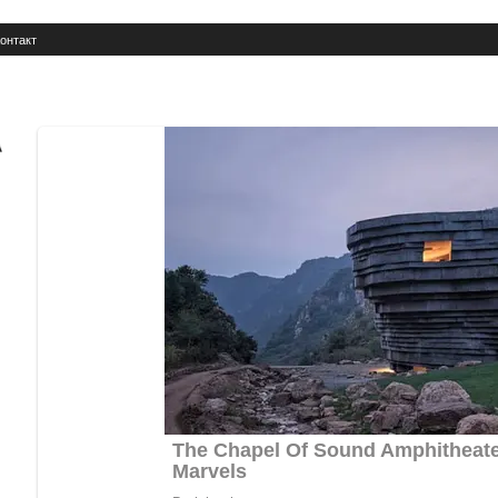
онтакт