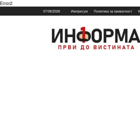
Error2
07/08/2026
Импресум
Политика за приватност
К
Informa.mk