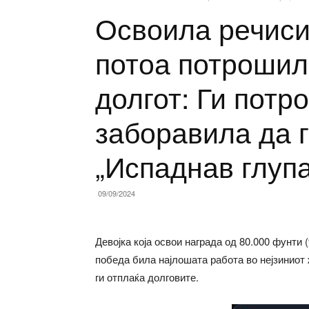
Освоила речиси 
потоа потрошила
долгот: Ги потр
заборавила да 
„Испаднав глуп
09/09/2024
Девојка која освои награда од 80.000 фунти (
победа била најлошата работа во нејзиниот
ги отплаќа долговите.