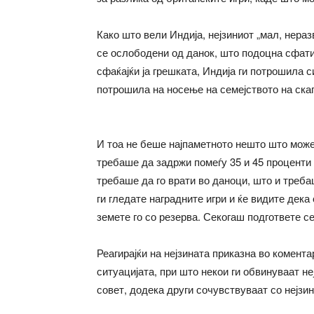
Како што вели Индија, нејзиниот „мал, нера
се ослободени од данок, што подоцна сфатил
сфаќајќи ја грешката, Индија ги потрошила с
потрошила на носење на семејството на ска
И тоа не беше најпаметното нешто што можев
требаше да задржи помеѓу 35 и 45 проценти 
требаше да го врати во даноци, што и треба
ги гледате наградните игри и ќе видите дек
земете го со резерва. Секогаш подгответе се
Реагирајќи на нејзината приказна во комент
ситуацијата, при што некои ги обвинуваат н
совет, додека други сочувствуваат со нејзин