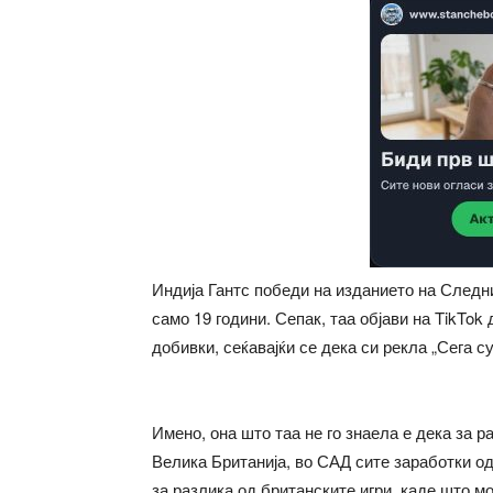
Индија Гантс победи на изданието на Следн
само 19 години. Сепак, таа објави на TikTok 
добивки, сеќавајќи се дека си рекла „Сега су
Имено, она што таа не го знаела е дека за р
Велика Британија, во САД сите заработки од
за разлика од британските игри, каде што м