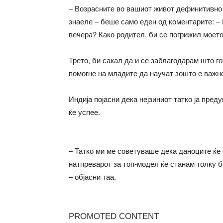
– Возрасните во вашиот живот дефинитивно т
знаеле – беше само еден од коментарите: –
вечера? Како родител, би се погрижил моето
Трето, би сакал да и се заблагодарам што г
помогне на младите да научат зошто е важно
Индија појасни дека нејзиниот татко ја пре
ќе успее.
– Татко ми ме советуваше дека даноците ќе 
натпреварот за топ-модел ќе станам толку б
– објасни таа.