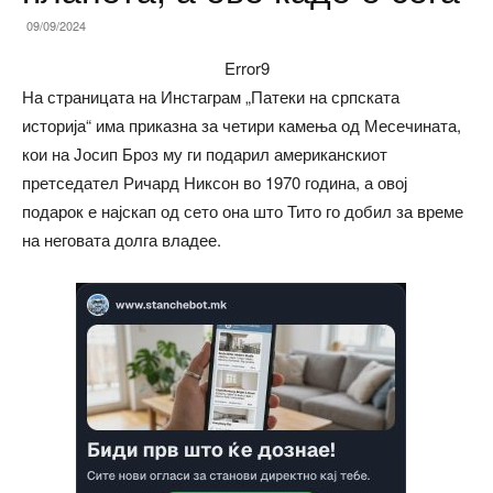
09/09/2024
Error9
На страницата на Инстаграм „Патеки на српската
историја“ има приказна за четири камења од Месечината,
кои на Јосип Броз му ги подарил американскиот
претседател Ричард Никсон во 1970 година, а овој
подарок е најскап од сето она што Тито го добил за време
на неговата долга владее.