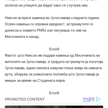
излегоа на улиците да видат како се случува ова.
Никсон испрати камења во Југославија следната година.
Освен камења со огромна вредност, астронаутите го
донесоа и знамето FNRJ кое патуваше со нив на
Месечината и назад.
Error9
Фактот што Никсон им подари камења од Месечината на
жителите на Југославија, а тројцата астронаути ја посетија
Југославија, единствената комунистичка земја на нивната
рута, зборува за уникатната положба што Југославија ја
имаше за време на Студената војна.
Error9