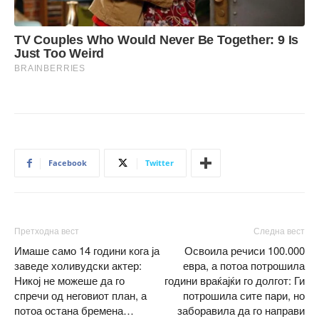
Facebook
Twitter
Претходна вест
Следна вест
Имаше само 14 години кога ја
Освоила речиси 100.000
заведе холивудски актер:
евра, а потоа потрошила
Никој не можеше да го
години враќајќи го долгот: Ги
спречи од неговиот план, а
потрошила сите пари, но
потоа остана бремена…
заборавила да го направи