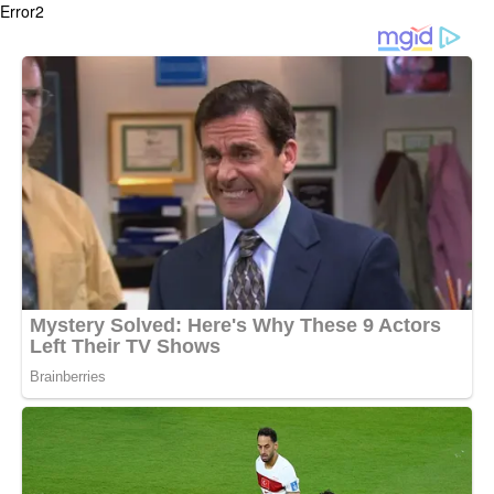
Error2