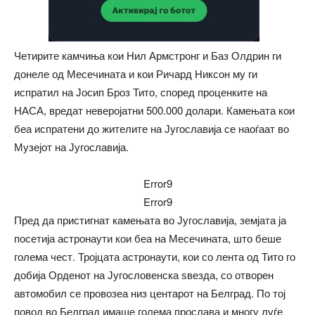
Четирите камчиња кои Нил Армстронг и Баз Олдрин ги
донеле од Месечината и кои Ричард Никсон му ги
испратил на Јосип Броз Тито, според проценките на
НАСА, вредат неверојатни 500.000 долари. Камењата кои
беа испратени до жителите на Југославија се наоѓаат во
Музејот на Југославија.
Error9
Error9
Пред да пристигнат камењата во Југославија, земјата ја
посетија астронаути кои беа на Месечината, што беше
голема чест. Тројцата астронаути, кои со лента од Тито го
добија Орденот на Југословенска ѕвезда, со отворен
автомобил се провозеа низ центарот на Белград. По тој
повод во Белград имаше голема прослава и многу луѓе