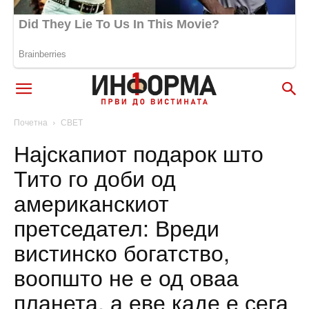
Почетна
СВЕТ
Најскапиот подарок што
Тито го доби од
американскиот
претседател: Вреди
вистинско богатство,
воопшто не е од оваа
планета, а еве каде е сега