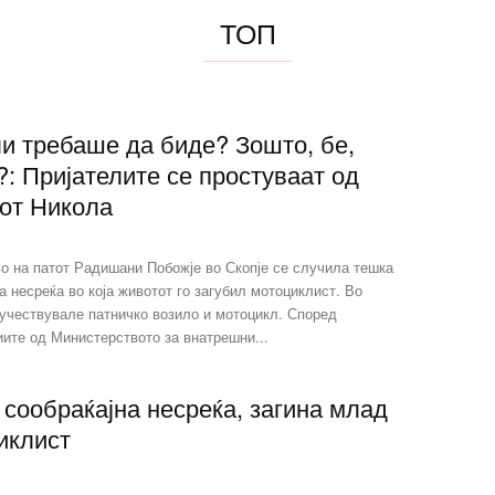
ТОП
ли требаше да биде? Зошто, бе,
: Пријателите се простуваат од
от Никола
о на патот Радишани Побожје во Скопје се случила тешка
а несреќа во која животот го загубил мотоциклист. Во
 учествувале патничко возило и мотоцикл. Според
ите од Министерството за внатрешни...
сообраќајна несреќа, загина млад
иклист