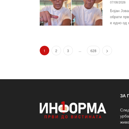
07/08/2026
Бојан Јова
обрати прв
е едно од 
...
1
2
3
628
ЗА 
След
урба
живо