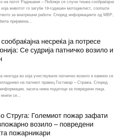
о на патот Радишани – Побожје се случи тешка сообраќајна
 која животот го загуби 19-годишен мотоциклист, соопшти
твото за внатрешни работи. Според информациите од МВР,
била пријавена...
сообраќајна несреќа ја потресе
нија: Се судрија патничко возило и
н
а незгода во која учествувале патничко возило и камион се
опладнево на патниот правец Гостивар – Стража. Според
 информации, засега нема податоци за повредени лица.
екипи се...
во Струга: Големиот пожар зафати
впожарно возило – повредени
ата пожарникари