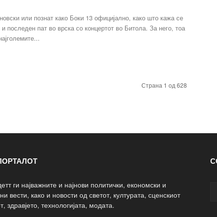
новски или познат како Боки 13 официјално, како што кажа се
 и последен пат во врска со концертот во Битола. За него, тоа
најголемите...
Страна 1 од 628
ПОРТАЛОТ
С
етт ги најважните и најнови политички, економски и
ни вести, како и новости од светот, културата, сценскиот
т, здравјето, технологијата, модата.