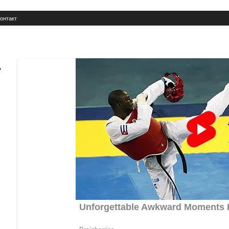
онтакт