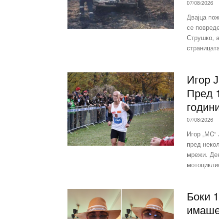
07/08/2026
Двајца по
се повреде
Струшко, а
страницата
Игор 
Пред 1
години,
07/08/2026
Игор „МC“
пред неко
мрежи. Ден
мотоциклис
Боки 1
имаше 