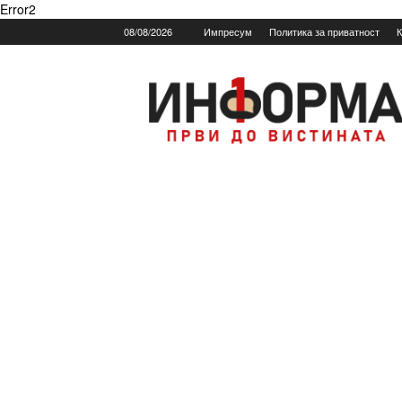
Error2
08/08/2026
Импресум
Политика за приватност
К
Informa.mk