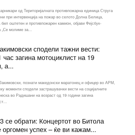
жарникари од Територијалната противпожарна единица Струга
ни при интервенција на пожар во селото Долна Белица,
 бил оштетен и противпожарен камион, објави Фејсбук-
 „Се молиме за...
Јакимовски сподели тажни вести:
 час загина мотоциклист на 19
 а...
 Јакимовски, познати македонски маратонец и офицер во АРМ,
лку моменти сподели застрашувачки вести на социјалните
еска во Радишани на возраст од 19 години загина
т...
3 се обрати: Концертот во Битола
оргомен успех – ќе ви кажам...