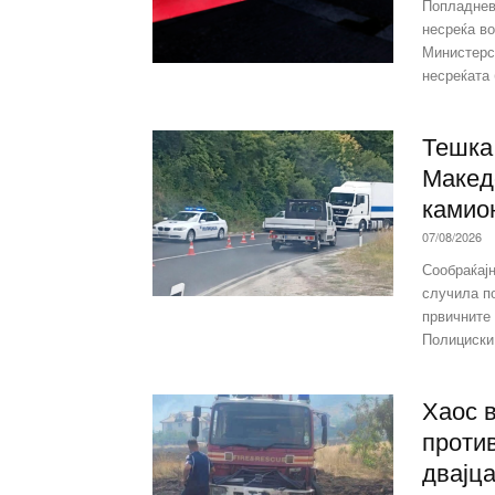
Попладнев
несреќа во
Министерс
несреќата 
Тешка 
Македо
камио
07/08/2026
Сообраќајн
случила п
првичните
Полициски 
Хаос 
проти
двајц