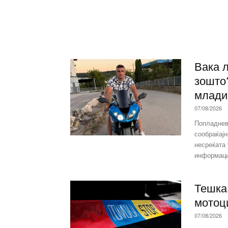
Вака 
зошто?
млади
07/08/2026
Попладнев
сообраќајн
несреќата
информаци
Тешка 
мотоц
07/08/2026