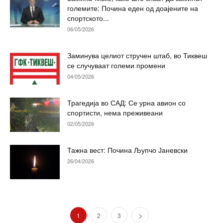
големите: Почина еден од доајените на
спортското...
06/05/2026
Заминува целиот стручен штаб, во Тиквеш
се случуваат големи промени
04/05/2026
Трагедија во САД: Се урна авион со
спортисти, нема преживеани
02/05/2026
Тажна вест: Почина Љупчо Јаневски
26/04/2026
1
2
3