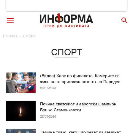
Почетна
СПОРТ
СПОРТ
(Видео) Хаос по финалето: Камерите во
живо не го прикажаа потегот на Паредес
20/07/2026
Почина светскиот и европски шампион
Бошко Стаменковски
22/05/2026
Замина тивко, како што знаат да заминат