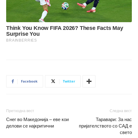
Facebook
Twitter
Претходна вест
Следна вест
Снег во Македонија – еве кои
Таравари: За нас
делови се најкритични
пријателството со САД е
свето