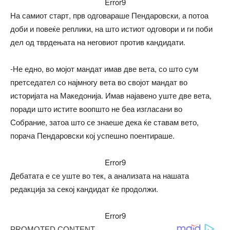
Error9
На самиот старт, прв одговараше Пендаровски, а потоа
доби и повеќе реплики, на што истиот одговори и ги поби
дел од тврдењата на неговиот против кандидати.
-Не едно, во мојот мандат имав две вета, со што сум
претседател со најмногу вета во својот мандат во
историјата на Македонија. Имав најавено уште две вета,
поради што истите воопшто не беа изгласани во
Собрание, затоа што се знаеше дека ќе ставам вето,
порача Пендаровски кој успешно поентираше.
Error9
Дебатата е се уште во тек, а анализата на нашата
редакција за секој кандидат ќе продолжи.
Error9