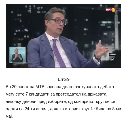
Error9
Во 20 часот на МТВ започна долго очекуваната дебата
меѓу сите 7 кандидати за претседател на државата,
неколку денови пред изборите, од кои првиот круг ќе се
одржи на 24-ти април, додека вториот круг ќе биде на 8-ми
мај.