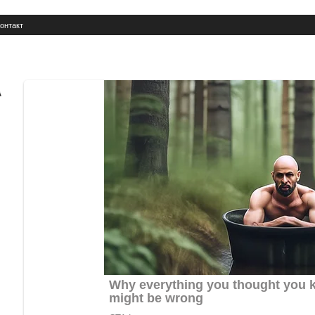
онтакт