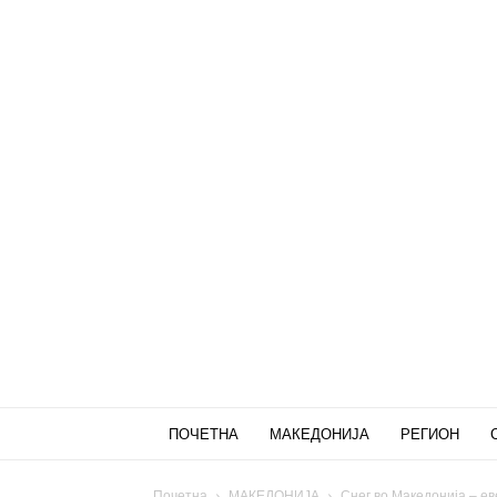
ПОЧЕТНА
МАКЕДОНИЈА
РЕГИОН
Почетна
МАКЕДОНИЈА
Снег во Македонија – ев