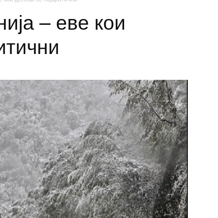
ија – еве кои
итични