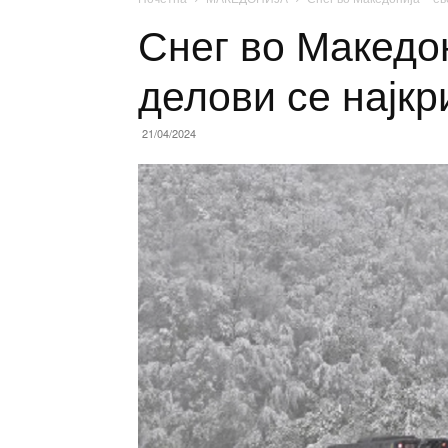
Снег во Македон
делови се најкр
21/04/2024