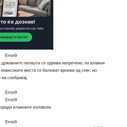
Error9
државните патишта се одвива непречено, пo влажни
 повисоките места се бележат врнежи од снег, но
 на сообраќај.
Error9
Error9
поради влажните коловози.
Error9