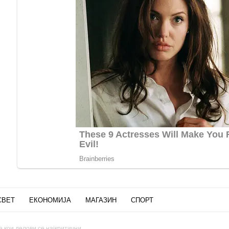
СВЕТ
ЕКОНОМИЈА
МАГАЗИН
СПОРТ
е кои делови се најкритични