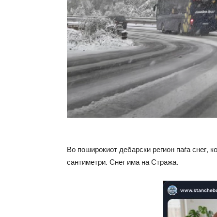
Во поширокиот дебарски регион паѓа снег, к
сантиметри. Снег има на Стража.