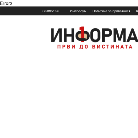
Error2
08/08/2026
Импресум
Политика за приватност
К
Informa.mk