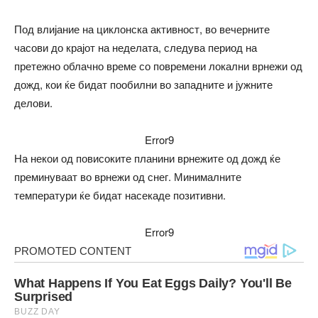
Под влијание на циклонска активност, во вечерните
часови до крајот на неделата, следува период на
претежно облачно време со повремени локални врнежи од
дожд, кои ќе бидат пообилни во западните и јужните
делови.
Error9
На некои од повисоките планини врнежите од дожд ќе
преминуваат во врнежи од снег. Минималните
температури ќе бидат насекаде позитивни.
Error9