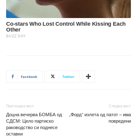
Facebook
Twitter
Претходна вест
Следна вест
Доцна вечерва БОМБА од
„Форд“ излета од патот – има
СДСМ: Цело партиско
повредени
раководство си поднесе
оставки