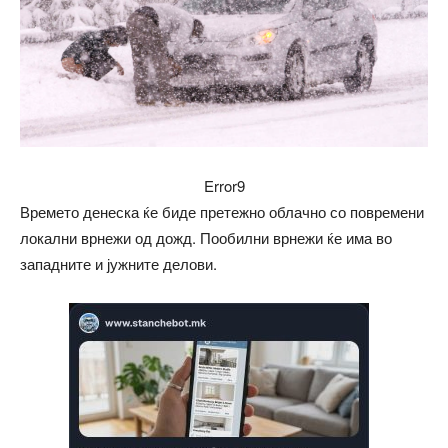
Error9
Времето денеска ќе биде претежно облачно со повремени
локални врнежи од дожд. Пообилни врнежи ќе има во
западните и јужните делови.