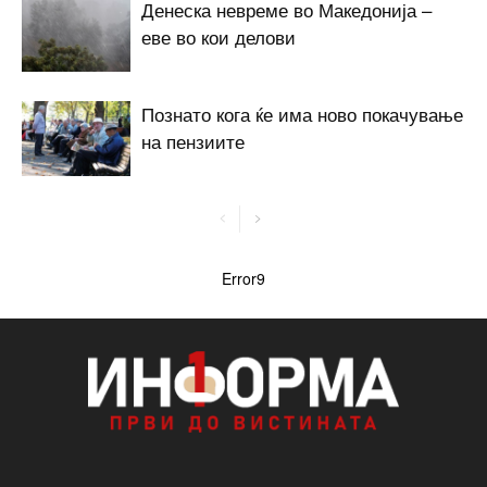
Денеска невреме во Македонија –
еве во кои делови
Познато кога ќе има ново покачување
на пензиите
Error9