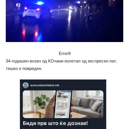
Error9
34-годишен возач од КОчани излетал од експресен пат,
тешко е повреден.