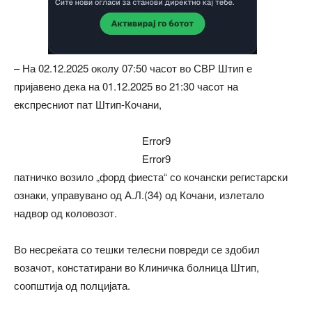
– На 02.12.2025 околу 07:50 часот во СВР Штип е
пријавено дека на 01.12.2025 во 21:30 часот на
експресниот пат Штип-Кочани,
Error9
Error9
патничко возило „форд фиеста“ со кочански регистарски
ознаки, управувано од А.Л.(34) од Кочани, излетало
надвор од коловозот.
Во несреќата со тешки телесни повреди се здобил
возачот, констатирани во Клиничка болница Штип,
соопштија од полцијата.