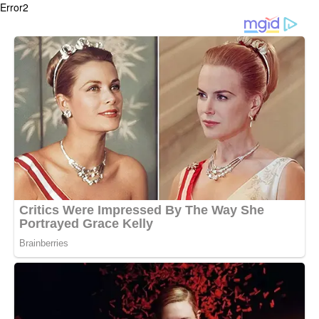
Error2