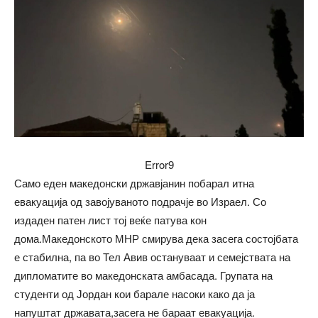
Error9
Само еден македонски државјанин побарал итна
евакуација од завојуваното подрачје во Израел. Со
издаден патен лист тој веќе патува кон
дома.Македонското МНР смирува дека засега состојбата
е стабилна, па во Тел Авив остануваат и семејствата на
дипломатите во македонската амбасада. Групата на
студенти од Јордан кои барале насоки како да ја
напуштат државата,засега не бараат евакуација.