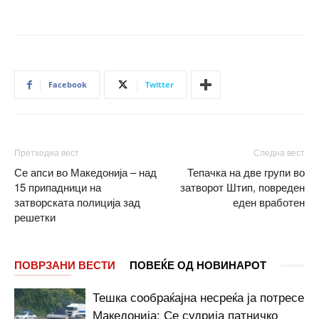
Facebook
Twitter
Претходна вест
Следна вест
Се апси во Македонија – над
Тепачка на две групи во
15 припадници на
затворот Штип, повреден
затворската полиција зад
еден вработен
решетки
ПОВРЗАНИ ВЕСТИ
ПОВЕЌЕ ОД НОВИНАРОТ
Тешка сообраќајна несреќа ја потресе
Македонија: Се судрија патничко