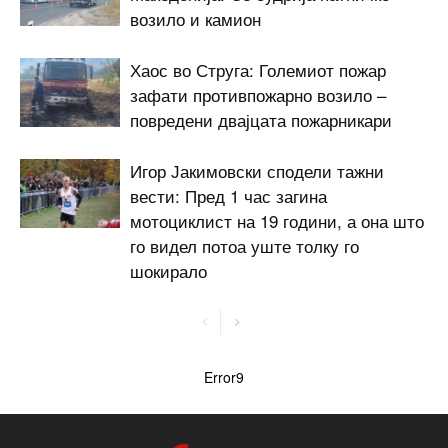
возило и камион
Хаос во Струга: Големиот пожар
зафати противпожарно возило –
повредени двајцата пожарникари
Игор Јакимовски сподели тажни
вести: Пред 1 час загина
мотоциклист на 19 години, а она што
го видел потоа уште толку го
шокирало
Error9