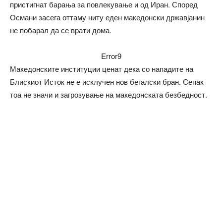
пристигнат барања за повлекување и од Иран. Според
Османи засега оттаму ниту еден македонски државјанин
не побарал да се врати дома.
Error9
Македонските институции ценат дека со нападите на
Блискиот Исток не е исклучен нов бегалски бран. Сепак
тоа не значи и загрозување на македонската безбедност.