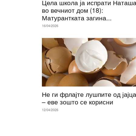
Цела школа ја испрати Наташ
во вечниот дом (18):
Матурантката загина...
16/04/2026
Не ги фрлајте лушпите од јајц
– еве зошто се корисни
12/04/2026