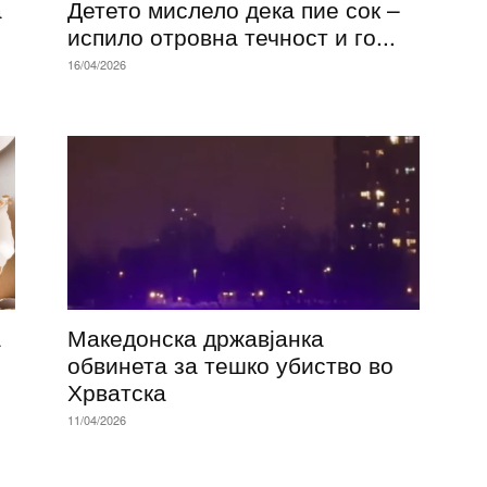
а
Детето мислело дека пие сок –
испило отровна течност и го...
16/04/2026
а
Македонска државјанка
обвинета за тешко убиство во
Хрватска
11/04/2026