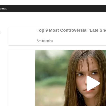
онтакт