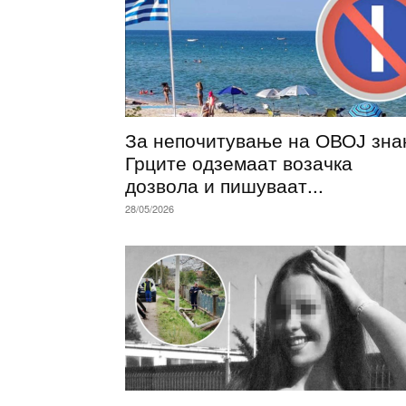
За непочитување на ОВОЈ знак
Грците одземаат возачка
дозвола и пишуваат...
28/05/2026