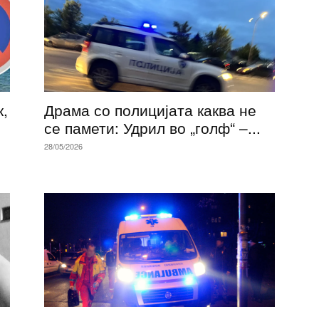
,
Драма со полицијата каква не
се памети: Удрил во „голф“ –...
28/05/2026