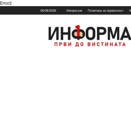
Error2
06/08/2026
Импресум
Политика за приватност
К
Informa.mk