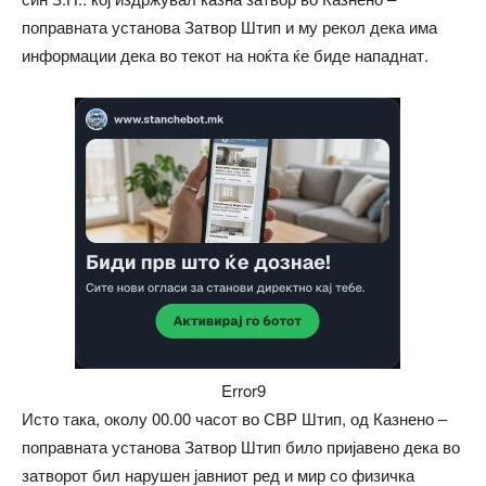
поправната установа Затвор Штип и му рекол дека има
информации дека во текот на ноќта ќе биде нападнат.
Error9
Исто така, околу 00.00 часот во СВР Штип, од Казнено –
поправната установа Затвор Штип било пријавено дека во
затворот бил нарушен јавниот ред и мир со физичка