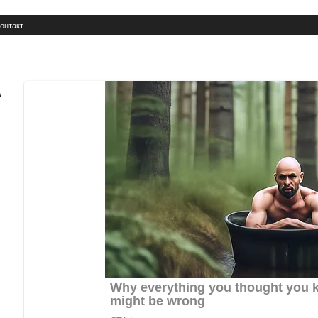
онтакт