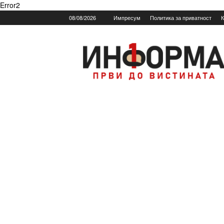
Error2
08/08/2026
Импресум
Политика за приватност
К
Informa.mk