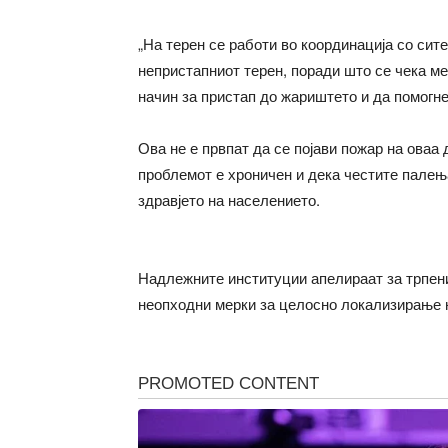
„На терен се работи во координација со си
непристапниот терен, поради што се чека ме
начин за пристап до жариштето и да помогне
Ова не е првпат да се појави пожар на оваа
проблемот е хроничен и дека честите палења
здравјето на населението.
Надлежните институции апелираат за трпени
неопходни мерки за целосно локализирање 