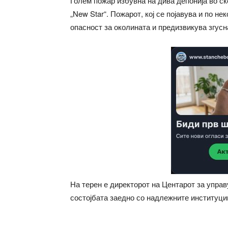
Голем пожар избувна на дива депонија во ск
„New Star“. Пожарот, кој се појавува и по н
опасност за околината и предизвикува згус
На терен е директорот на Центарот за управ
состојбата заедно со надлежните институци