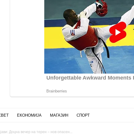
СВЕТ
ЕКОНОМИЈА
МАГАЗИН
СПОРТ
ави: Доцна вечер на терен – нов опасен...