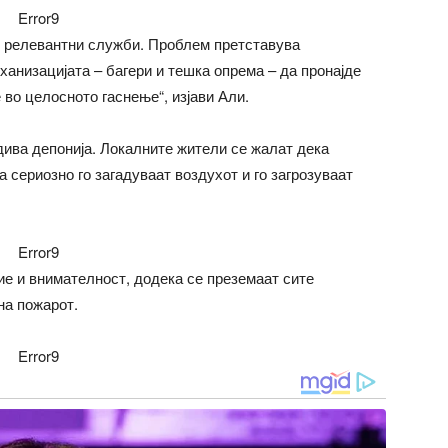
Error9
те релевантни служби. Проблем претставува
ханизацијата – багери и тешка опрема – да пронајде
 во целосното гаснење“, изјави Али.
 дива депонија. Локалните жители се жалат дека
 сериозно го загадуваат воздухот и го загрозуваат
Error9
е и внимателност, додека се преземаат сите
на пожарот.
Error9