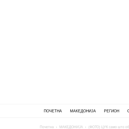
ПОЧЕТНА
МАКЕДОНИЈА
РЕГИОН
Почетна
МАКЕДОНИЈА
(ФОТО) ЦУК само што обј