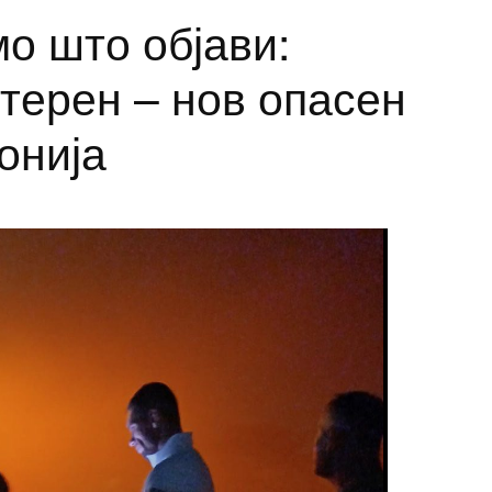
о што објави:
терен – нов опасен
онија