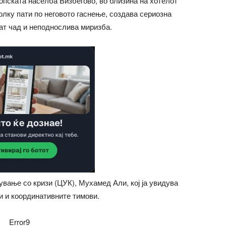
опската населба Визбегово, во близина на хотелот
еколку пати по неговото гаснење, создава сериозна
нат чад и неподнослива миризба.
ување со кризи (ЦУК), Мухамед Али, кој ја увидува
и и координативните тимови.
Error9