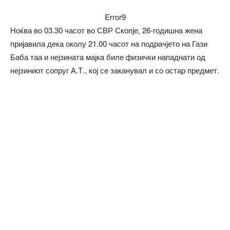
Error9
Ноќва во 03.30 часот во СВР Скопје, 26-годишна жена
пријавила дека околу 21.00 часот на подрачјето на Гази
Баба таа и нејзината мајка биле физички нападнати од
нејзиниот сопруг А.Т., кој се заканувал и со остар предмет.