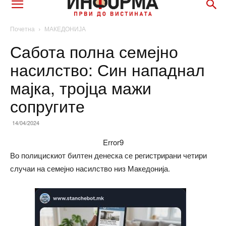
Почетна
МАКЕДОНИЈА
Сабота полна семејно
насилство: Син нападнал
мајка, тројца мажи
сопругите
14/04/2024
Error9
Во полицискиот билтен денеска се регистрирани четири
случаи на семејно насилство низ Македонија.