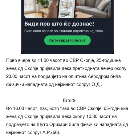
Прво вчера во 11.30 часот во СВР Скопје, 25-годишна
жена од Скопје пријавила дека претходната вечер околу
23.00 часот на подрачјето на општина Аеродром била
физички нападната од нејзиниот сопруг О.Д..
Error9
Во 16.00 часот, пак, исто така во СВР Скопје, 65-годишна
жена од Скопје пријавила дека околу 10.30 часот на
подрачјето на Шуто Оризари била физички нападната од
нејзиниот сопруг А.Р.(66).