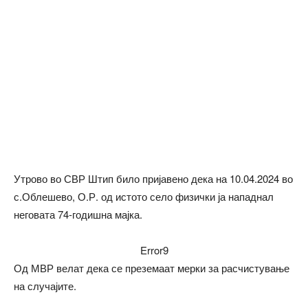
Утрово во СВР Штип било пријавено дека на 10.04.2024 во
с.Облешево, О.Р. од истото село физички ја нападнал
неговата 74-годишна мајка.
Error9
Од МВР велат дека се преземаат мерки за расчистување
на случајите.