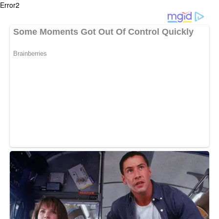
Error2