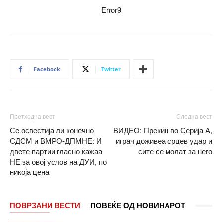
Error9
Facebook
Twitter
Претходна вест
Следна вест
Се освестија ли конечно
ВИДЕО: Прекин во Серија А,
СДСМ и ВМРО-ДПМНЕ: И
играч доживеа срцев удар и
двете партии гласно кажаа
сите се молат за него
НЕ за овој услов на ДУИ, по
никоја цена
ПОВРЗАНИ ВЕСТИ
ПОВЕЌЕ ОД НОВИНАРОТ