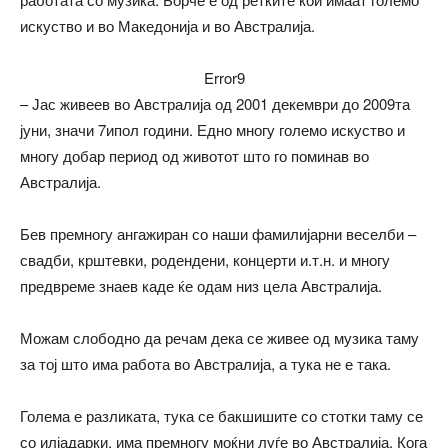
искуство и во Македонија и во Австралија.
Error9
– Јас живеев во Австралија од 2001 декември до 2009та
јуни, значи 7ипол години. Едно многу големо искуство и
многу добар период од животот што го поминав во
Австралија.
Бев премногу ангажиран со наши фамилијарни веселби –
свадби, крштевки, родендени, концерти и.т.н. и многу
предвреме знаев каде ќе одам низ цела Австралија.
Можам слободно да речам дека се живее од музика таму
за тој што има работа во Австралија, а тука не е така.
Голема е разликата, тука се бакшишите со стотки таму се
со илјадарки, има премногу моќни луѓе во Австралија. Кога