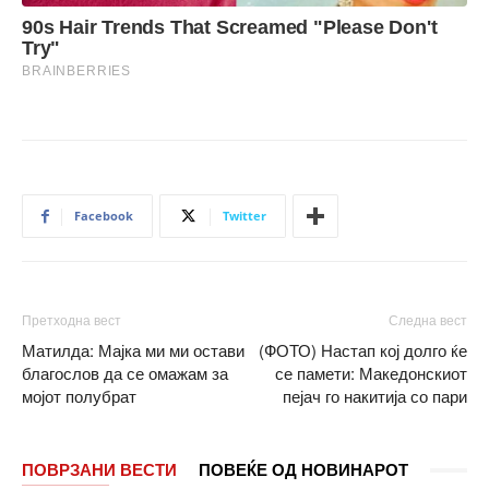
Facebook
Twitter
Претходна вест
Следна вест
Матилда: Мајка ми ми остави
(ФОТО) Настап кој долго ќе
благослов да се омажам за
се памети: Македонскиот
мојот полубрат
пејач го накитија со пари
ПОВРЗАНИ ВЕСТИ
ПОВЕЌЕ ОД НОВИНАРОТ