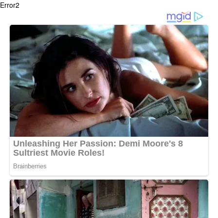
Error2