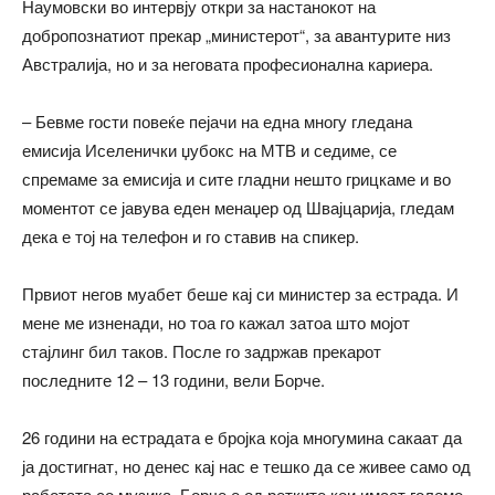
Наумовски во интервју откри за настанокот на
добропознатиот прекар „министерот“, за авантурите низ
Австралија, но и за неговата професионална кариера.
– Бевме гости повеќе пејачи на една многу гледана
емисија Иселенички џубокс на МТВ и седиме, се
спремаме за емисија и сите гладни нешто грицкаме и во
моментот се јавува еден менаџер од Швајцарија, гледам
дека е тој на телефон и го ставив на спикер.
Првиот негов муабет беше кај си министер за естрада. И
мене ме изненади, но тоа го кажал затоа што мојот
стајлинг бил таков. После го задржав прекарот
последните 12 – 13 години, вели Борче.
26 години на естрадата е бројка која многумина сакаат да
ја достигнат, но денес кај нас е тешко да се живее само од
работата со музика. Борче е од ретките кои имаат големо