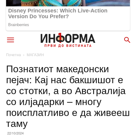
Почетна
МАГАЗИН
Познатиот македонски
пејач: Кај нас бакшишот е
со стотки, а во Австралија
со илјадарки – многу
поисплатливо е да живееш
таму
22/10/2024