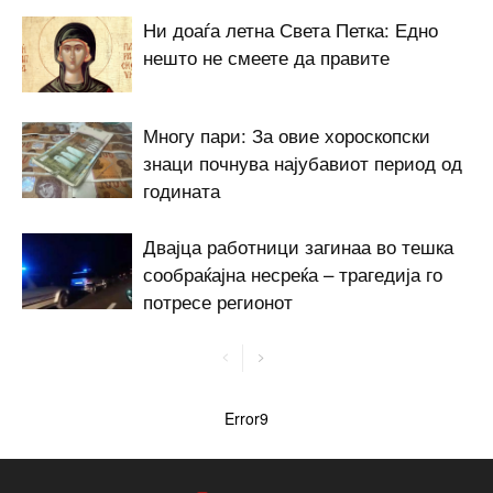
Ни доаѓа летна Света Петка: Едно
нешто не смеете да правите
Многу пари: За овие хороскопски
знаци почнува најубавиот период од
годината
Двајца работници загинаа во тешка
сообраќајна несреќа – трагедија го
потресе регионот
Error9