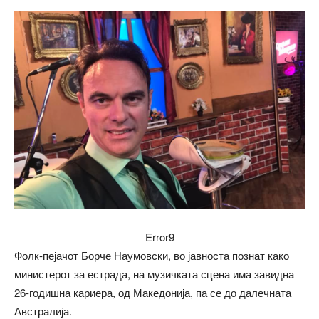
Error9
Фолк-пејачот Борче Наумовски, во јавноста познат како
министерот за естрада, на музичката сцена има завидна
26-годишна кариера, од Македонија, па се до далечната
Австралија.