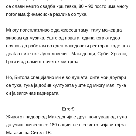
се слави нешто свадба крштевка, 80 – 90 посто има многу
поголема финансиска разлика со тука.
Многу поисплатливо е да живееш таму, таму можев да
живеам од музика. Уште од првата година кога отидов
почнав да работам во еден македонски ресторан каде што
доаѓаа сите екс-Југословени – Македонци, Срби, Хрвати,
Грци и од самиот почеток ми тргна.
Но, Битола специјално ми е во душата, сите мои другари
се тука, тука ја добив културата уште од многу мал, тука
си ја започнав кариерата.
Error9
Животот надвор од Македонија е друг, почнуваш од нула
да учиш, живееш со 180 нации, не е се исто, изјави тој за
Магазин на Сител ТВ.