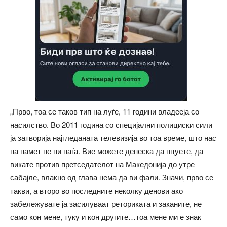
„Прво, тоа се таков тип на луѓе, 11 години владееја со
насилство. Во 2011 година со специјални полициски сили
ја затворија најгледаната телевизија во тоа време, што нас
на памет не ни паѓа. Вие можете денеска да пцуете, да
викате против претседателот на Македонија до утре
сабајле, влакно од глава нема да ви фали. Значи, прво се
такви, а второ во последните неколку денови ако
забележувате ја засилуваат реториката и заканите, не
само кон мене, туку и кон другите…тоа мене ми е знак