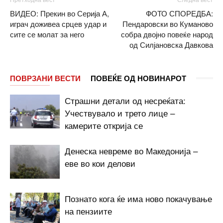
ВИДЕО: Прекин во Серија А,
ФОТО СПОРЕДБА:
играч доживеа срцев удар и
Пендаровски во Куманово
сите се молат за него
собра двојно повеќе народ
од Силјановска Давкова
ПОВРЗАНИ ВЕСТИ
ПОВЕЌЕ ОД НОВИНАРОТ
Страшни детали од несреќата:
Учествувало и трето лице –
камерите открија се
Денеска невреме во Македонија –
еве во кои делови
Познато кога ќе има ново покачување
на пензиите