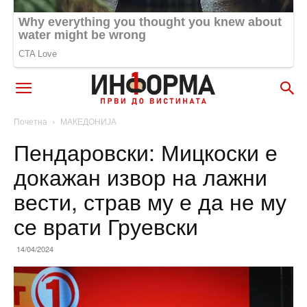
Почетна
МАКЕДОНИЈА
Пендаровски: Мицкоски е
докажан извор на лажни
вести, страв му е да не му
се врати Груевски
14/04/2024