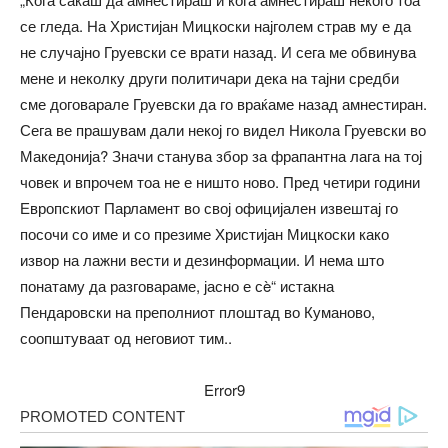
се гледа. На Христијан Мицкоски најголем страв му е да
не случајно Груевски се врати назад. И сега ме обвинува
мене и неколку други политичари дека на тајни средби
сме договарале Груевски да го враќаме назад амнестиран.
Сега ве прашувам дали некој го видел Никола Груевски во
Македонија? Значи станува збор за фрапантна лага на тој
човек и впрочем тоа не е ништо ново. Пред четири години
Европскиот Парламент во свој официјален извештај го
посочи со име и со презиме Христијан Мицкоски како
извор на лажни вести и дезинформации. И нема што
понатаму да разговараме, јасно е сè“ истакна
Пендаровски на преполниот плоштад во Куманово,
соопштуваат од неговиот тим..
Error9