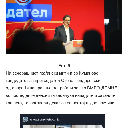
Error9
На вечерашниот граѓански митинг во Куманово,
кандидатот за претседател Стево Пендаровски
одговарајќи на прашње од граѓани зошто ВМРО-ДПМНЕ
во последните денови ги засилува нападите и заканите
кон него, тој одговори дека за тоа постојат две причини.