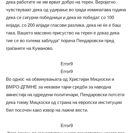
дека работите не им врват добро на терен. Веројатно
чувствуваат дека од удирање во гради изминатава година
дека се сигурни победници и дека ќе победат со 100
илјади, со 200 илјади гласови разлика, дека не ќе е баш
така. Вашето масовно присуство на терен е доказ дека
тие се во голема заблуда“ порача Пендаровски пред
граѓаните на Куманово.
Error9
Error9
Во однос на обвинувањата од Христијан Мицкоски и
ВМРО-ДПМНЕ за некакви тајни средби за наводна
амнестија на одредени политичари, Пендаровски потсети
дека токму Мицкоски од страна на европски институции
бил посочен како извор на лажни вести.
Error9
„Кога сакаш да амнестираш и кога амнестираш некого тоа