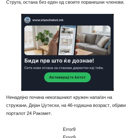
Струга, остана без еден од своите поранешни членови.
Ненадејно почина некогашниот кружен напаѓач на
стружани, Дејан Џутески, на 46-годишна возраст, објави
порталот 24 Ракомет.
Error9
Error9