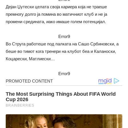
Дејан Џутески целата своја кариера која не траеше
премногу долго ја помина во матичниот клуб и не ја
промени средината, иако имаше голем потенцијал.
Error9
Во Струга работеше под палката на Сашо Србиновски, а
беше во тимот кога тренери на клубот беа и Каланоски,
Коцарески, Матлиески…
Error9