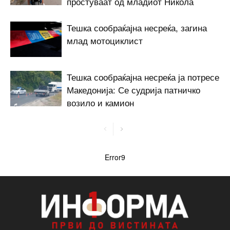
простуваат од младиот Никола
Тешка сообраќајна несреќа, загина
млад мотоциклист
Тешка сообраќајна несреќа ја потресе
Македонија: Се судрија патничко
возило и камион
Error9