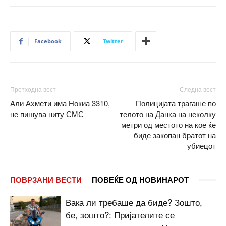
Facebook
Twitter
Претходна вест
Следна вест
Aли Ахмети има Нокиа 3310,
Полицијата трагаше по
не пишува ниту СМС
телото на Данка на неколку
метри од местото на кое ќе
биде закопан братот на
убиецот
ПОВРЗАНИ ВЕСТИ
ПОВЕЌЕ ОД НОВИНАРОТ
Вака ли требаше да биде? Зошто,
бе, зошто?: Пријателите се