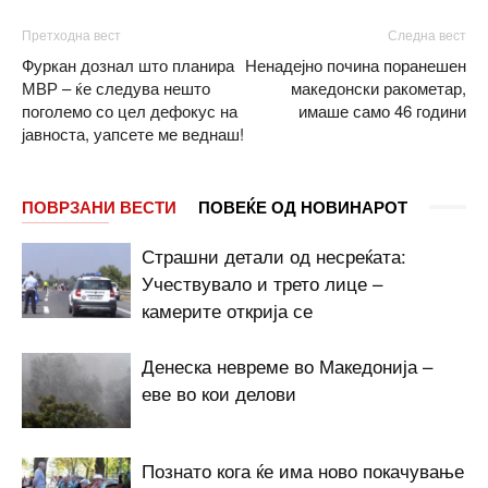
Претходна вест
Следна вест
Фуркан дознал што планира
Ненадејно почина поранешен
МВР – ќе следува нешто
македонски ракометар,
поголемо со цел дефокус на
имаше само 46 години
јавноста, уапсете ме веднаш!
ПОВРЗАНИ ВЕСТИ
ПОВЕЌЕ ОД НОВИНАРОТ
Страшни детали од несреќата:
Учествувало и трето лице –
камерите открија се
Денеска невреме во Македонија –
еве во кои делови
Познато кога ќе има ново покачување