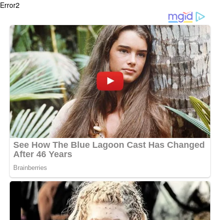
Error2