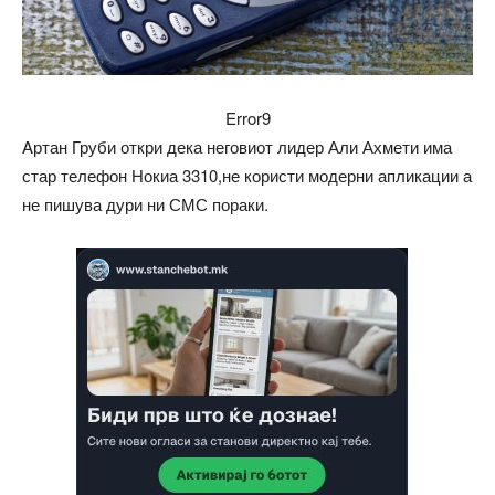
Error9
Aртан Груби откри дека неговиот лидер Али Ахмети има
стар телефон Нокиа 3310,не користи модерни апликации а
не пишува дури ни СМС пораки.