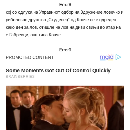
Error9
кој со одлука на Управниот одбор на Здружение ловечко и
риболовно друштво „Студенец“ од Конче не е одреден
како ден за лов, отишле на лов на диви свињи во атар на
с.Габревци, општина Конче.
Error9