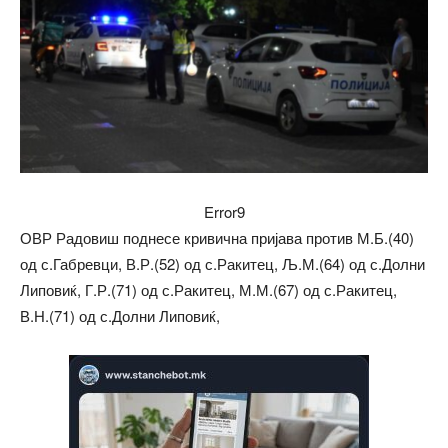
Error9
ОВР Радовиш поднесе кривична пријава против М.Б.(40)
од с.Габревци, В.Р.(52) од с.Ракитец, Љ.М.(64) од с.Долни
Липовиќ, Г.Р.(71) од с.Ракитец, М.М.(67) од с.Ракитец,
В.Н.(71) од с.Долни Липовиќ,