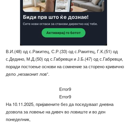
В.И.(48) од с.Ракитец, С.Р.(33) од с.Ракитец, Г.К.(51) од
с.Дедино, М.Д.(50) од с.Габревци и Ј.Б.(47) од с.Габревци,
поради постоење основи на сомнение за сторено кривично
дело „незаконит лов“.
Error9
Error9
На 10.11.2025, пријавените без да поседуваат дневна
дозвола за ловење на дивеч во ловиште и во ден
понеделник,