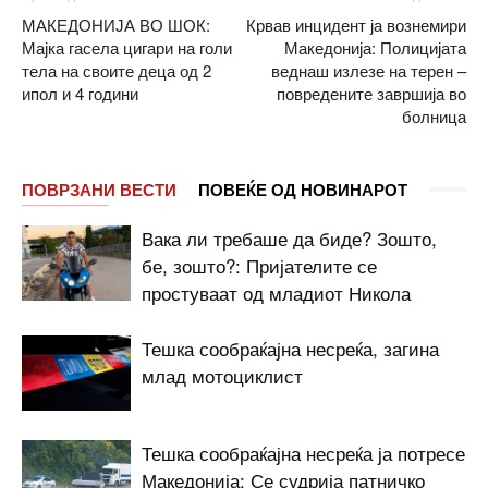
МАКЕДОНИЈА ВО ШОК:
Крвав инцидент ја вознемири
Мајка гасела цигари на голи
Македонија: Полицијата
тела на своите деца од 2
веднаш излезе на терен –
ипол и 4 години
повредените завршија во
болница
ПОВРЗАНИ ВЕСТИ
ПОВЕЌЕ ОД НОВИНАРОТ
Вака ли требаше да биде? Зошто,
бе, зошто?: Пријателите се
простуваат од младиот Никола
Тешка сообраќајна несреќа, загина
млад мотоциклист
Тешка сообраќајна несреќа ја потресе
Македонија: Се судрија патничко