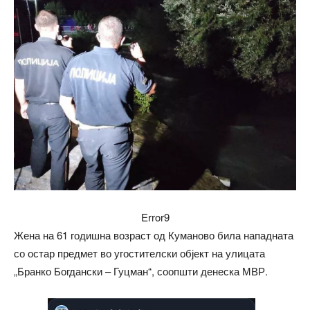
Error9
Жена на 61 годишна возраст од Куманово била нападната
со остар предмет во угостителски објект на улицата
„Бранко Богдански – Гуцман“, соопшти денеска МВР.