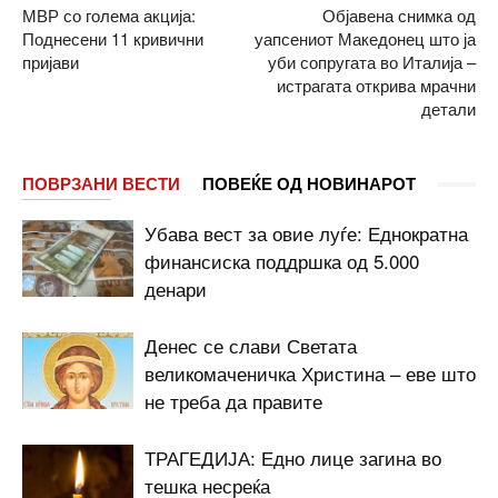
МВР со голема акција:
Објавена снимка од
Поднесени 11 кривични
уапсениот Македонец што ја
пријави
уби сопругата во Италија –
истрагата открива мрачни
детали
ПОВРЗАНИ ВЕСТИ
ПОВЕЌЕ ОД НОВИНАРОТ
Убава вест за овие луѓе: Еднократна
финансиска поддршка од 5.000
денари
Денес се слави Светата
великомаченичка Христина – еве што
не треба да правите
ТРАГЕДИЈА: Едно лице загина во
тешка несреќа