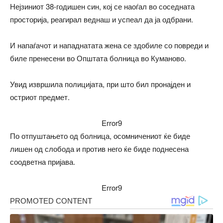
Нејзиниот 38-годишен син, кој се наоѓал во соседната
просторија, реагирал веднаш и успеал да ја одбрани.
И напаѓачот и нападнатата жена се здобиле со повреди и
биле пренесени во Општата болница во Куманово.
Увид извршила полицијата, при што бил пронајден и
остриот предмет.
Error9
По отпуштањето од болница, осомничениот ќе биде
лишен од слобода и против него ќе биде поднесена
соодветна пријава.
Error9