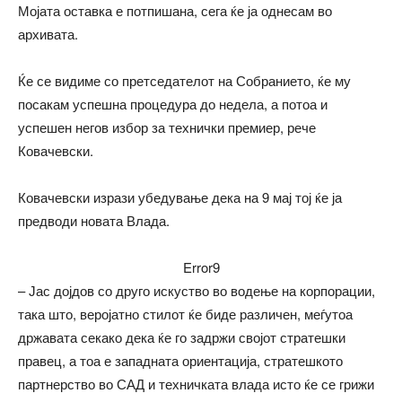
Мојата оставка е потпишана, сега ќе ја однесам во
архивата.
Ќе се видиме со претседателот на Собранието, ќе му
посакам успешна процедура до недела, а потоа и
успешен негов избор за технички премиер, рече
Ковачевски.
Ковачевски изрази убедување дека на 9 мај тој ќе ја
предводи новата Влада.
Error9
– Јас дојдов со друго искуство во водење на корпорации,
така што, веројатно стилот ќе биде различен, меѓутоа
државата секако дека ќе го задржи својот стратешки
правец, а тоа е западната ориентација, стратешкото
партнерство во САД и техничката влада исто ќе се грижи