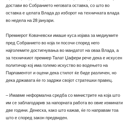
достави во Собранието неговата оставка, со што во
оставка е целата Влада до изборот на техничката влада
во недела на 28 јануари.
Премиерот Ковачевски имаше куса изјава за медиумите
пред Собранието во која ги посочи според него
најголемите достигнувања во мандатот на оваа Влада, а
за техничкиот премиер Талат Џафери рече дека е искусен
политичар кој има големо искуство во водењето на
Парламентот и оцени дека стилот ќе биде различен, но
дека државата ќе го задржи својот стратешки правец.
– Имавме неформална средба со министрите на која што
им се заблагодарив за напорната работа во овие изминати
две години. Денеска, како што кажав, ќе го направам тоа
што е според закон предвиден.