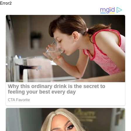
Error2