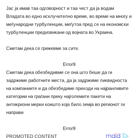
Јас ја имав таа одговорност и таа чест да ја водам
Владата во едно исклучително време, во време на многу и
меѓународни турбуленции, меѓутоа пред се на економски
турбуленции предизвикани од војната во Украина.
Сметам дека се грижевме за сите.
Error9
Сметам дека обезбедивме се она што беше да ги
задржиме работните места, да ја задржиме ликвидноста
на компаниите и да обезбедиме приходи на најранливите
категории на граѓани преку најголемите пакети на
антикризни мерки коишто која било земја во регионот ги
направи
Error9