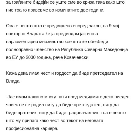
за граѓаните бидејќи се уште сме во криза така како што
ние тоа го правевме во изминатите две години.
Ова е нешто што е предвидено според закон, на 9 мај
повторно Владата ќе ја предводам јас и ова
парламентарно мнозинство кое што ќе обезбеди
полноправно членство на Република Северна Македонија
во ЕУ до 2030 година, рече Ковачевски.
Кажа дека имал чест и гордост да биде претседател на
Влада.
-Јас имам кажано многу пати пред медиумите дека ниеден
човек не се родил ниту да биде претседател, ниту да
биде пратеник, ниту да биде градоначалник, тоа е нешто
што му припаѓа како чест во текот на неговата
професионална кариера.