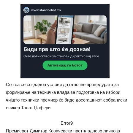
Со тоа се создадоа услови да отпочне процедурата за
формирање на техничка влада за подготовка на избори
чијшто технички премиер ќе биде досегашниот собраниски
спикер Талат Џафери.
Error9
Премиерот Димитар Ковачевски претпладнево лично ја