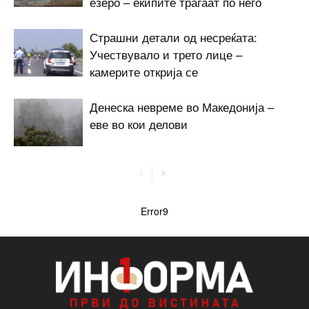
езеро – екипите трагаат по него
Страшни детали од несреќата:
Учествувало и трето лице –
камерите открија се
Денеска невреме во Македонија –
еве во кои делови
Error9