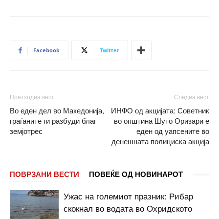
Facebook
Twitter
Претходна вест
Следна вест
Во еден дел во Македонија,
ИНФО од акцијата: Советник
граѓаните ги разбуди благ
во општина Шуто Оризари е
земјотрес
еден од уапсените во
денешната полициска акција
ПОВРЗАНИ ВЕСТИ
ПОВЕЌЕ ОД НОВИНАРОТ
Ужас на големиот празник: Рибар
скокнал во водата во Охридското