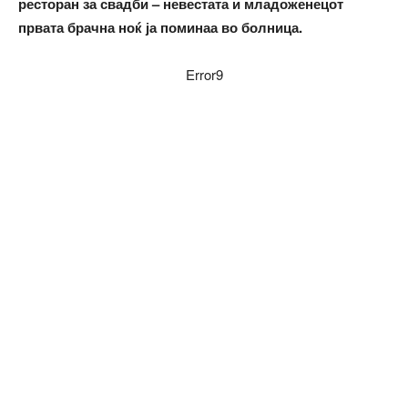
ресторан за свадби – невестата и младоженецот
првата брачна ноќ ја поминаа во болница.
Error9