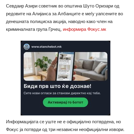
Севдаир Азири советник во општина Шуто Оризари од
редовите на Алијанса за Албанците е меѓу уапсените во
денешната полициска акција, наводно како член на
криминалната група Грчец,
информира Фокус.мк
Информацијата се уште не е официјално потврдена, но
Фокус ја потврди од три независни неофицијални извори.