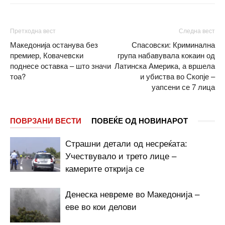
Претходна вест
Следна вест
Македонија останува без
Спасовски: Криминална
премиер, Ковачевски
група набавувала кокаин од
поднесе оставка – што значи
Латинска Америка, а вршела
тоа?
и убиства во Скопје –
уапсени се 7 лица
ПОВРЗАНИ ВЕСТИ
ПОВЕЌЕ ОД НОВИНАРОТ
Страшни детали од несреќата:
Учествувало и трето лице –
камерите открија се
Денеска невреме во Македонија –
еве во кои делови