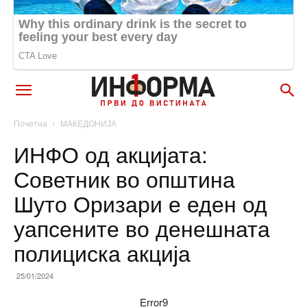
Почетна
МАКЕДОНИЈА
ИНФО од акцијата:
Советник во општина
Шуто Оризари е еден од
уапсените во денешната
полициска акција
25/01/2024
Error9