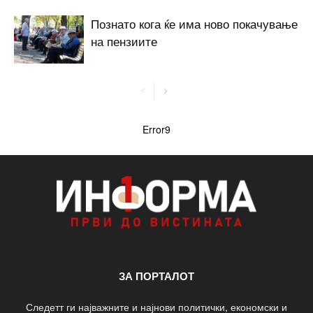
Познато кога ќе има ново покачување
на пензиите
Error9
ЗА ПОРТАЛОТ
Следетт ги најважните и најнови политички, економски и