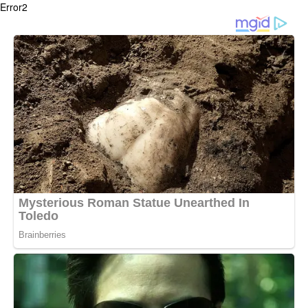
Error2