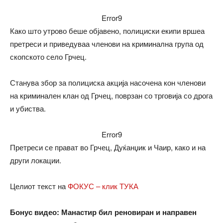
Error9
Како што утрово беше објавено, полициски екипи вршеа
претреси и приведуваа членови на криминална група од
скопското село Грчец.
Станува збор за полициска акција насочена кон членови
на криминален клан од Грчец, поврзан со трговија со дрога
и убиства.
Error9
Претреси се прават во Грчец, Дуќанџик и Чаир, како и на
други локации.
Целиот текст на
ФОКУС – клик ТУКА
Бонус видео: Манастир бил реновиран и направен