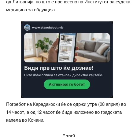
од Литванија, по што е пренесено на Институтот за судска
медицина за обдукција.
Погребот на Карадакоски ќе се одржи утре (08 април) во
14 часот, а од 12 часот ќе биде изложено во градската
капела во Кочани.
Error9