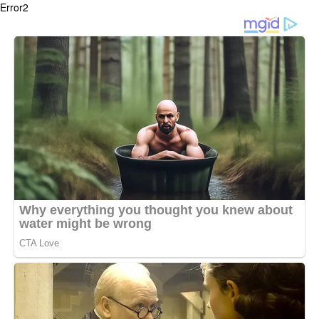
Error2