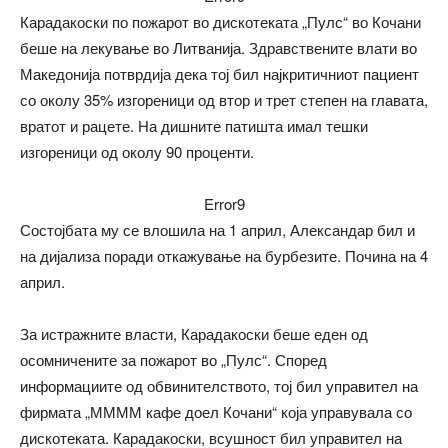
Карадакоски по пожарот во дискотеката „Пулс“ во Кочани
беше на лекување во Литванија. Здравствените влати во
Македонија потврдија дека тој бил најкритичниот пациент
со околу 35% изгореници од втор и трет степен на главата,
вратот и рацете. На дишните патишта имал тешки
изгореници од околу 90 проценти.
Error9
Состојбата му се влошила на 1 април, Александар бил и
на дијализа поради откажување на бурбезите. Почина на 4
април.
За истражните власти, Карадакоски беше еден од
осомничените за пожарот во „Пулс“. Според
информациите од обвинителството, тој бил управител на
фирмата „ММММ кафе доел Кочани“ која управувала со
дискотеката. Карадакоски, всушност бил управител на