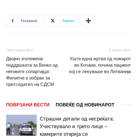
Facebook
Twitter
Претходна вест
Следна вест
Двојно зголемена
Уште една жртва од пожарот
поддршката за Венко од
во Кочани, почина пациент
неговите сопартијци:
кој се лекуваше во Литванија
Филипче е избран за
претседател на СДСМ
ПОВРЗАНИ ВЕСТИ
ПОВЕЌЕ ОД НОВИНАРОТ
Страшни детали од несреќата:
Учествувало и трето лице –
камерите открија се