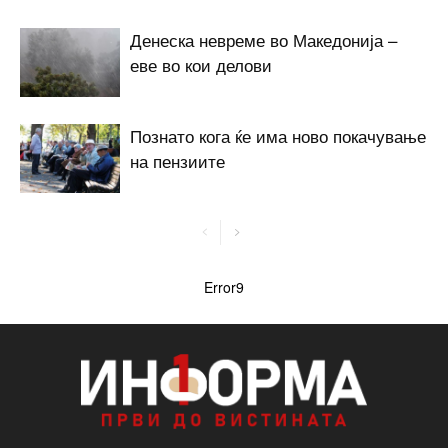
Денеска невреме во Македонија –
еве во кои делови
Познато кога ќе има ново покачување
на пензиите
Error9