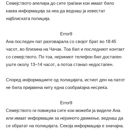
Семејството апелира до сите граѓани кои имаат било
каква информација за неа да веднаш ја известат
најблиската полиција.
Error9
Ана последен пат разговарала со својот брат во 18:45
часот, во близина на Чачак. Тоа бил и последниот контакт
со семејството. По тоа, нејзиниот телефон бил достапен
уште околу 13–14 часот, а потоа станал недостапен.
Според информациите од полицијата, истиот ден на патот
не била пријавена ниту една сообраќајна несреќа.
Error9
Семејството ги повикува сите кои можеби ја виделе Ана
или имаат информации за нејзиното движење, веднаш да
се обратат на полицијата. Секоја информација е значајна.