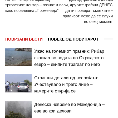
трговскиот центар – познат и
пари, другите граѓани ДЕНЕС
како поранешна „Променада“
да ги проверат сметките –
приливот може да се случи
во секој момент
ПОВРЗАНИ ВЕСТИ
ПОВЕЌЕ ОД НОВИНАРОТ
Ужас на големиот празник: Рибар
скокнал во водата во Охридското
езеро – екипите трагаат по него
Страшни детали од несреќата:
Учествувало и трето лице –
камерите открија се
Денеска невреме во Македонија –
еве во кои делови