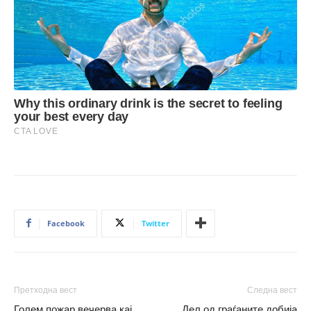
Facebook
Twitter
Претходна вест
Следна вест
Голем пожар вечерва кај
Дел од граѓаните добија