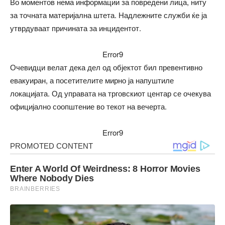
Во моментов нема информации за повредени лица, ниту
за точната материјална штета. Надлежните служби ќе ја
утврдуваат причината за инцидентот.
Error9
Очевидци велат дека дел од објектот бил превентивно
евакуиран, а посетителите мирно ја напуштиле
локацијата. Од управата на трговскиот центар се очекува
официјално соопштение во текот на вечерта.
Error9