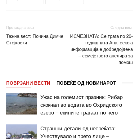
Претходна вест
Следна вест
Тажна вест: Почина Димче
ИСЧЕЗНАТА: Се трага по 20-
Стојкоски
годишната Ана, секоја
информација е добредојдена
– семејството апелира за
помош
ПОВРЗАНИ ВЕСТИ
ПОВЕЌЕ ОД НОВИНАРОТ
Ужас на големиот празник: Рибар
скокнал во водата во Охридското
езеро – екипите трагаат по него
Страшни детали од несреќата:
Учествувало и трето лице –