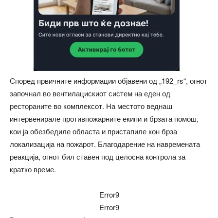
Според првичните информации објавени од „192_rs“, огнот
започнал во вентилацискиот систем на еден од
рестораните во комплексот. На местото веднаш
интервенирале противпожарните екипи и брзата помош,
кои ја обезбедиле областа и пристапиле кон брза
локализација на пожарот. Благодарение на навремената
реакција, огнот бил ставен под целосна контрола за
кратко време.
Error9
Error9