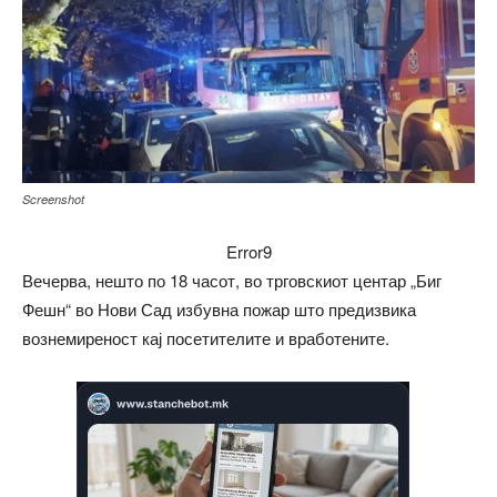
Screenshot
Error9
Вечерва, нешто по 18 часот, во трговскиот центар „Биг
Фешн“ во Нови Сад избувна пожар што предизвика
вознемиреност кај посетителите и вработените.