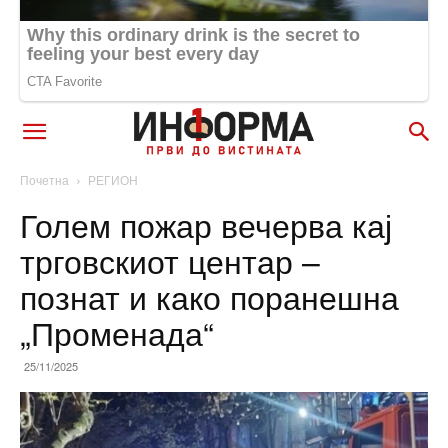
Почетна
РЕГИОН
Голем пожар вечерва кај
трговскиот центар –
познат и како поранешна
„Променада“
25/11/2025