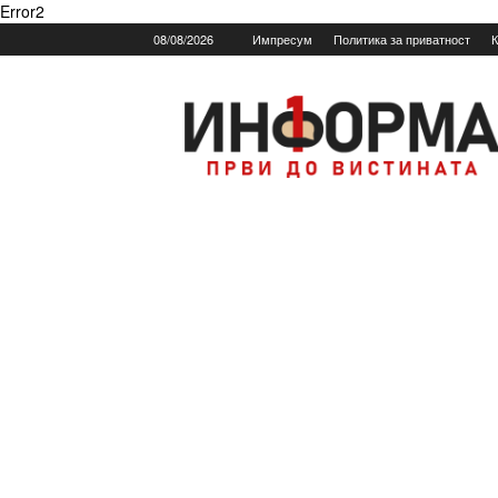
Error2
08/08/2026
Импресум
Политика за приватност
К
Informa.mk