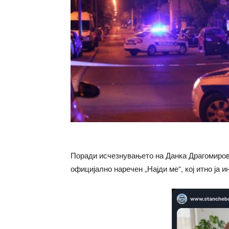
Поради исчезнувањето на Данка Драгомировиќ
официјално наречен „Најди ме“, кој итно ја 