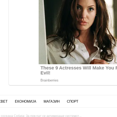
СВЕТ
ЕКОНОМИЈА
МАГАЗИН
СПОРТ
 соседна Србија: За прв пат се активираше системот...