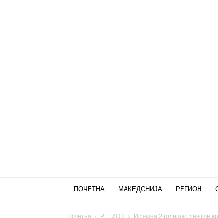
ПОЧЕТНА
МАКЕДОНИЈА
РЕГИОН
Почетна
РЕГИОН
Исчезна 2-годишно девојче во