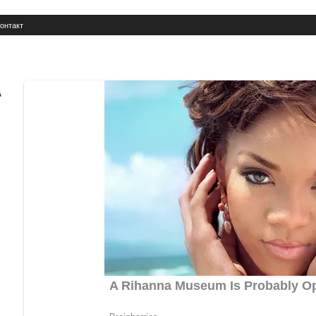
онтакт