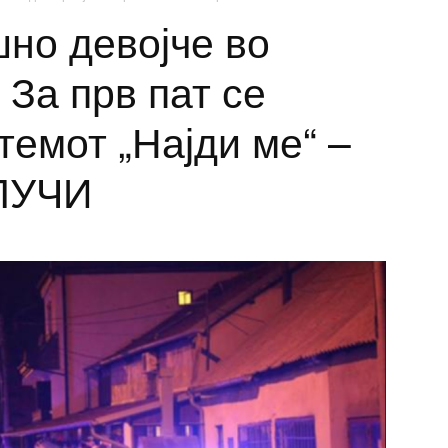
шно девојче во
 За прв пат се
емот „Најди ме“ –
ЛУЧИ