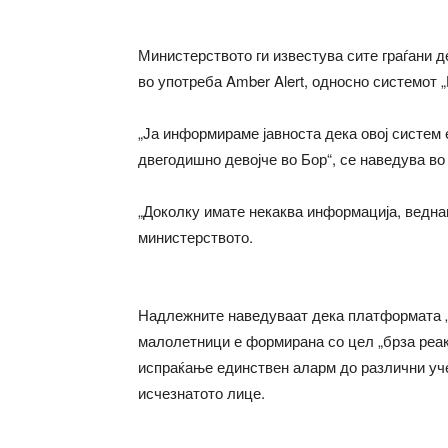
Министерството ги известува сите граѓани д
во употреба Amber Alert, односно системот „
„Ја информираме јавноста дека овој систем
двегодишно девојче во Бор“, се наведува во
„Доколку имате некаква информација, веднаш
министерството.
Надлежните наведуваат дека платформата „
малолетници е формирана со цел „брза реак
испраќање единствен аларм до различни уче
исчезнатото лице.