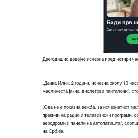
Двегодишно девојче исчезна пред четири часа
„Данка Илиќ, 2 години, исчезна околу 13 час
маслинеста јакна, виолетови панталони“, ст
„Ова не е показна вежба, за исчезнатиот ма
прекини на радио и телевизиски програми, с
аеродроми и панели на автопатишта“, сооп
на Србија.