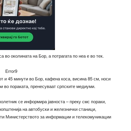
 во околината на Бор, а потрагата по неа е во тек.
Error9
от и 45 минути во Бор, кафена коса, висина 85 см, носи
ои во пораката, пренесуваат српските медиуми.
лолетник се информира јавноста – преку смс пораки,
оопштенија на автобуски и железнички станици,
шти Министерството за информации и телекомуникации