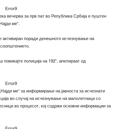
Error9
ека вечерва за прв пат во Република Србија е пуштен
Најди ме“.
 е активиран поради денешното исчезнување на
 соопштението.
 повикајте полиција на 192“, апелираат од
Error9
Најди ме“ за информирање на јавноста за исчезнати
ција во случај на исчезнување на малолетници со
сници во процесот, кој содржи основни информации за
Error9