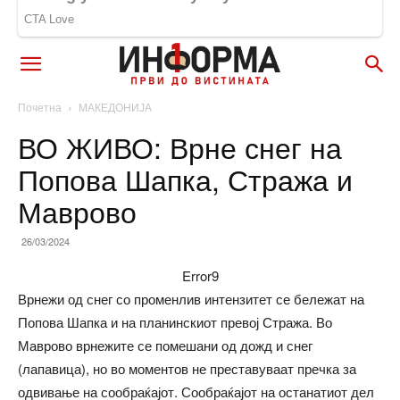
Почетна
МАКЕДОНИЈА
ВО ЖИВО: Врне снег на
Попова Шапка, Стража и
Маврово
26/03/2024
Error9
Врнежи од снег со променлив интензитет се бележат на
Попова Шапка и на планинскиот превој Стража. Во
Маврово врнежите се помешани од дожд и снег
(лапавица), но во моментов не преставуваат пречка за
одвивање на сообраќајот. Сообраќајот на останатиот дел