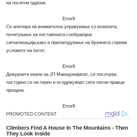
на поситни одрони.
Error9
Се апелира на внимателно управување со возилата,
почитување на поставената сообраќајна
сигнализација,како и прилагодување на брзината спрема
условите на патот.
Error9
Дежурните екипи на ЈП Македонијапат, се посочува,
постојано се на терен и ги одржуваат сите патни правци
проодни.
Error9