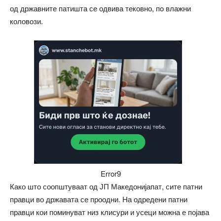
од државните патишта се одвива тековно, пo влажни
коловози.
Error9
Како што соопштуваат од ЈП Македонијапат, сите патни
правци во државата се проодни. На одредени патни
правци кои поминуват низ клисури и усеци можна е појава