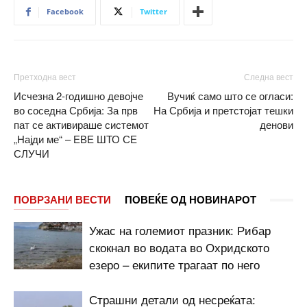
Facebook
Twitter
Претходна вест
Следна вест
Исчезна 2-годишно девојче
Вучиќ само што се огласи:
во соседна Србија: За прв
На Србија и претстојат тешки
пат се активираше системот
денови
„Најди ме“ – ЕВЕ ШТО СЕ
СЛУЧИ
ПОВРЗАНИ ВЕСТИ
ПОВЕЌЕ ОД НОВИНАРОТ
Ужас на големиот празник: Рибар
скокнал во водата во Охридското
езеро – екипите трагаат по него
Страшни детали од несреќата: