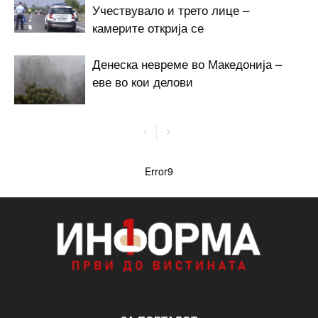
Учествувало и трето лице –
камерите открија се
Денеска невреме во Македонија –
еве во кои делови
Error9