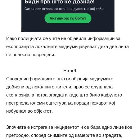
Иако полицијата се уште не објавила информации за
експлозијата локалните медиуми јавуваат дека две лица
се полесно повредени.
Error9
Според информациите што ги објавија медиумите,
добиени од локалните жители, прво се слушнала
експлозија, а потоа зградата каде што било кафулето
претрпела големи оштетувања поради пожарот кој
избувнал во објектот.
Зпочната е истрага за инцидентот и се бара едно лице кое
претходно, според снимките од камерите во зградата,