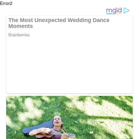
Error2