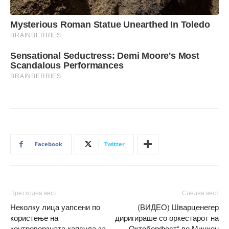
Facebook
Twitter
Претходна вест
Следна вест
Неколку лица уапсени по
(ВИДЕО) Шварценегер
користење на
диригираше со оркестарот на
контроверзната капсула за
„Октоберфест“ во Минхен