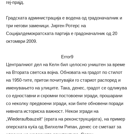
геј-прајд.
Градската администрација е водена од градоначалник и
три негови заменици. Јирген Ротерс на
Социјалдемократската партија е градоначалник од 20
октомври 2009.
Error9
Централниот дел на Келн бил целосно уништен за време
на Втората светска војна. Обновата на градот по стилот
на 1950-тите, притои почитувајќи го стариот распоред и
именувањето на улиците. Така, денес, градот се одликува
со едноставни и скромни постовоени згради, прошарани
со неколку предвоени згради, кои биле обновени поради
нивната историска важност. Некои згради на
„Wiederaufbauzeit“ (ерата на реконструкцијата), на пример
оперската куќа од Вилхелм Рипан, денес се сметаат за