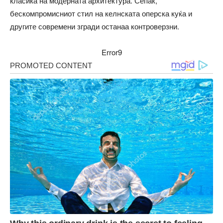
класика на модерната архитектура. Сепак,
бескомпромисниот стил на келнската оперска куќа и
другите современи згради останаа контроверзни.
Error9