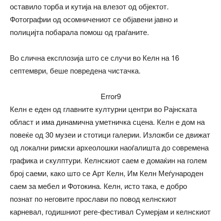
оставило торба и кутија на влезот од објектот.
Фотографии од осомничениот се објавени јавно и
полицијта побарала помош од граѓаните.
Во слична експлозија што се случи во Келн на 16
септември, беше повредена чистачка.
Error9
Келн е еден од главните културни центри во Рајнската
област и има динамична уметничка сцена. Келн е дом на
повеќе од 30 музеи и стотици галерии. Изложби се движат
од локални римски археолошки наоѓалишта до современа
графика и скулптури. Келнскиот саем е домаќин на голем
број саеми, како што се Арт Келн, Им Келн Меѓународен
саем за мебел и Фотокина. Келн, исто така, е добро
познат по неговите прослави по повод келнскиот
карневал, годишниот реге-фестивал Сумерјам и келнскиот