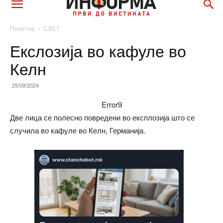
Почетна
СВЕТ
Екслозија во кафуле во
Келн
25/09/2024
Error9
Две лица се полесно повредени во експлозија што се
случила во кафуле во Келн, Германија.