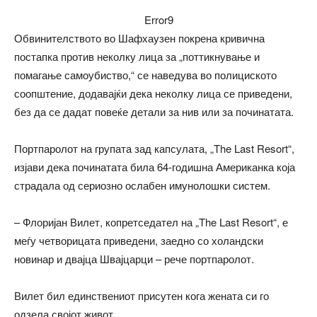
Error9
Обвинителството во Шафхаузен покрена кривична
постапка против неколку лица за „поттикнување и
помагање самоубиство,“ се наведува во полициското
соопштение, додавајќи дека неколку лица се приведени,
без да се дадат повеќе детали за нив или за починатата.
Портпаролот на групата зад капсулата, „The Last Resort“,
изјави дека починатата била 64-годишна Американка која
страдала од сериозно ослабен имунолошки систем.
– Флоријан Вилет, копретседател на „The Last Resort“, е
меѓу четворицата приведени, заедно со холандски
новинар и двајца Швајцарци – рече портпаролот.
Вилет бил единствениот присутен кога жената си го
одзела својот живот.