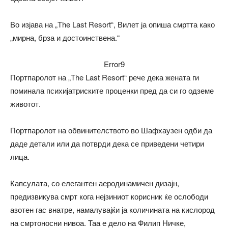
Во изјава на „The Last Resort“, Вилет ја опиша смртта како
„мирна, брза и достоинствена.“
Error9
Портпаролот на „The Last Resort“ рече дека жената ги
поминала психијатриските проценки пред да си го одземе
животот.
Портпаролот на обвинителството во Шафхаузен одби да
даде детали или да потврди дека се приведени четири
лица.
Капсулата, со елегантен аеродинамичен дизајн,
предизвикува смрт кога нејзиниот корисник ќе ослободи
азотен гас внатре, намалувајќи ја количината на кислород
на смртоносни нивоа. Таа е дело на Филип Ничке,