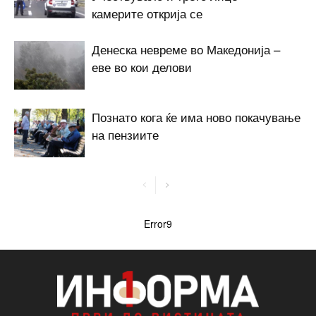
камерите открија се
Денеска невреме во Македонија –
еве во кои делови
Познато кога ќе има ново покачување
на пензиите
Error9