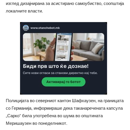
изглед дизајнирана за асистирано самоубиство, соопштија
локалните власти.
Полицијата во северниот кантон Шафхаузен, на границата
со Германија, информираше дека таканаречената капсула
„Сарко“ била употребена во шума во општината
Меришаузен во понеделникот.