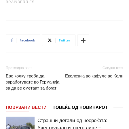
Facebook
Twitter
Претходна вест
Следна вест
Еве колку треба да
Екслозија во кафуле во Келн
заработувате во Германија
за да ве сметаат за богат
ПОВРЗАНИ ВЕСТИ
ПОВЕЌЕ ОД НОВИНАРОТ
Страшни детали од несреќата:
Учествувало и трето лице –