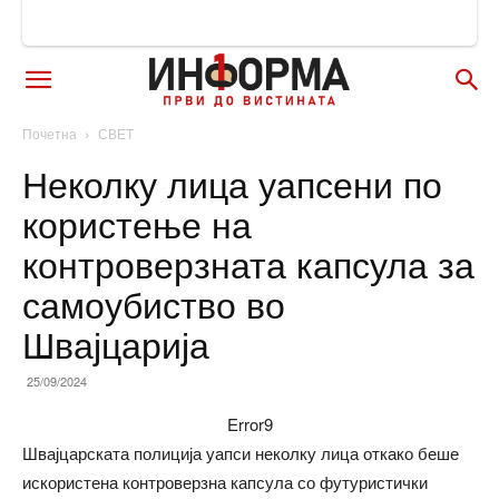
Почетна
СВЕТ
Неколку лица уапсени по
користење на
контроверзната капсула за
самоубиство во
Швајцарија
25/09/2024
Error9
Швајцарската полиција уапси неколку лица откако беше
искористена контроверзна капсула со футуристички