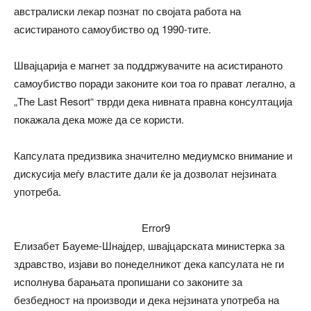
австралиски лекар познат по својата работа на
асистираното самоубиство од 1990-тите.
Швајцарија е магнет за поддржувачите на асистираното
самоубиство поради законите кои тоа го прават легално, а
„The Last Resort“ тврди дека нивната правна консултација
покажала дека може да се користи.
Капсулата предизвика значително медиумско внимание и
дискусија меѓу властите дали ќе ја дозволат нејзината
употреба.
Error9
Елизабет Бауеме-Шнајдер, швајцарската министерка за
здравство, изјави во понеделникот дека капсулата не ги
исполнува барањата пропишани со законите за
безбедност на производи и дека нејзината употреба на