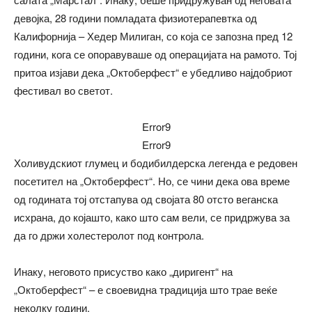
девојка, 28 години помладата физиотерапевтка од
Калифорнија – Хедер Милиган, со која се запозна пред 12
години, кога се опоравуваше од операцијата на рамото. Тој
притоа изјави дека „Октоберфест“ е убедливо најдобриот
фестивал во светот.
Error9
Error9
Холивудскиот глумец и бодибилдерска легенда е редовен
посетител на „Октоберфест“. Но, се чини дека ова време
од годината тој отстапува од својата 80 отсто веганска
исхрана, до којашто, како што сам вели, се придржува за
да го држи холестеролот под контрола.
Инаку, неговото присуство како „диригент“ на
„Октоберфест“ – е своевидна традиција што трае веќе
неколку години.