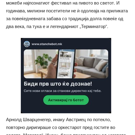
можеби најпознатиот фестивал на пивото во светот. И
годинава, милиони посетители не ѝ одолеаја на приликата
за повеќедневната забава со традиција долга повеќе од
два века, па тука е и легендарниот „Терминатор“.
Арнолд Шварценегер, инаку Австриец по потекло,
повторно диригираше со оркестарот пред гостите во
салата „Марстал“. Инаку, беше придружуван од неговата