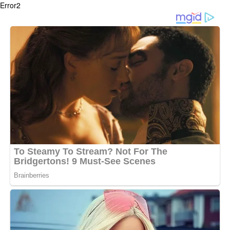
Error2