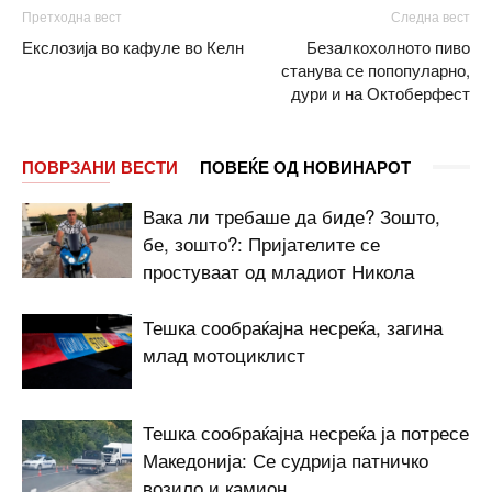
Претходна вест
Следна вест
Екслозија во кафуле во Келн
Безалкохолното пиво
станува се попопуларно,
дури и на Октоберфест
ПОВРЗАНИ ВЕСТИ
ПОВЕЌЕ ОД НОВИНАРОТ
Вака ли требаше да биде? Зошто,
бе, зошто?: Пријателите се
простуваат од младиот Никола
Тешка сообраќајна несреќа, загина
млад мотоциклист
Тешка сообраќајна несреќа ја потресе
Македонија: Се судрија патничко
возило и камион