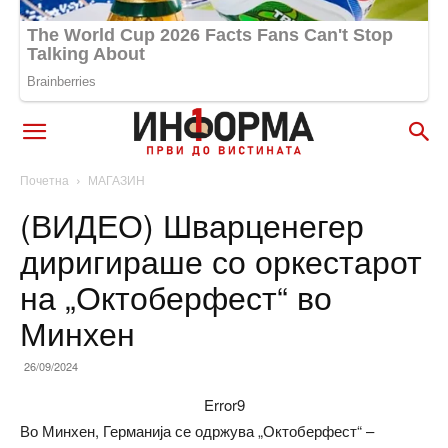
Почетна
МАГАЗИН
(ВИДЕО) Шварценегер
диригираше со оркестарот
на „Октоберфест“ во
Минхен
26/09/2024
Error9
Во Минхен, Германија се одржува „Октоберфест“ –