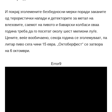
И покрај зголемените безбедносни мерки поради заканите
од терористички напади и детекторите за метал на
влезовите, саемот на пивото и баварски колбаси оваа
година треба да го посетат околу шест милиони луѓе.
Цените, веќе вообичаено, секоја година се зголемуваат, па
литар пиво сега чини 15 евра. „Октоберфест“ се затвора
на 6 октомври.
Error9