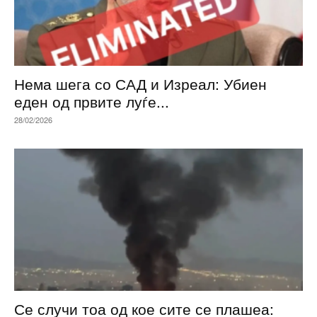
Нема шега со САД и Изреал: Убиен
еден од првите луѓе...
28/02/2026
Се случи тоа од кое сите се плашеа: