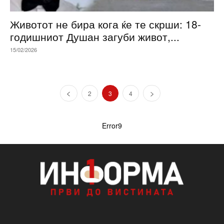
Животот не бира кога ќе те скрши: 18-
годишниот Душан загуби живот,...
15/02/2026
2
3
4
Error9