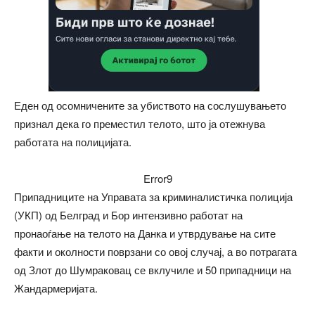
Еден од осомничените за убиството на сослушувањето
признал дека го преместил телото, што ја отежнува
работата на полицијата.
Error9
Припадниците на Управата за криминалистичка полиција
(УКП) од Белград и Бор интензивно работат на
пронаоѓање на телото на Данка и утврдување на сите
факти и околности поврзани со овој случај, а во потрагата
од Злот до Шумраковац се вклучиле и 50 припадници на
Жандармеријата.