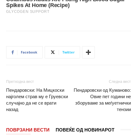
Facebook
Twitter
Претходна вест
Следна вест
Пендаровски: На Мицкоски
Пендаровски од Куманово:
најголем страв му е Груевски
Овие пет години не
случајно да не се врати
зборуваме за меѓуетнички
назад
тензии
ПОВРЗАНИ ВЕСТИ
ПОВЕЌЕ ОД НОВИНАРОТ