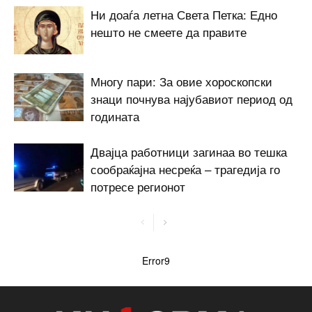
Ни доаѓа летна Света Петка: Едно
нешто не смеете да правите
Многу пари: За овие хороскопски
знаци почнува најубавиот период од
годината
Двајца работници загинаа во тешка
сообраќајна несреќа – трагедија го
потресе регионот
Error9