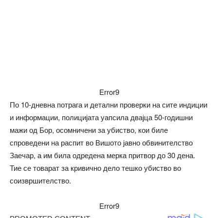
Error9
По 10-дневна потрага и детални проверки на сите индиции
и информации, полицијата уапсила двајца 50-годишни
мажи од Бор, осомничени за убиство, кои биле
спроведени на распит во Вишото јавно обвинителство
Заечар, а им била одредена мерка притвор до 30 дена.
Тие се товарат за кривично дело тешко убиство во
соизвршителство.
Error9