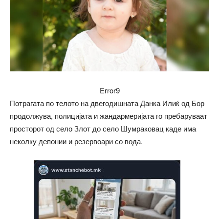
Error9
Потрагата по телото на двегодишната Данка Илиќ од Бор
продолжува, полицијата и жандармеријата го пребаруваат
просторот од село Злот до село Шумраковац каде има
неколку депонии и резервоари со вода.