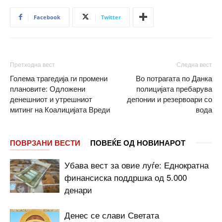
Facebook
Twitter
Претходна вест
Следна вест
Голема трагедија ги промени
Во потрагата по Данка
плановите: Одложени
полицијата пребарува
денешниот и утрешниот
депонии и резервоари со
митинг на Коалицијата Вреди
вода
ПОВРЗАНИ ВЕСТИ
ПОВЕЌЕ ОД НОВИНАРОТ
Убава вест за овие луѓе: Еднократна
финансиска поддршка од 5.000
денари
Денес се слави Светата