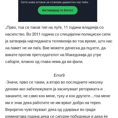
„Прво, тоа се таков тип на луѓе, 11 години владееја со
насилство. Во 2011 година со специјални полициски сили
ја затворија најгледаната телевизија во тоа време, што нас
на памет не ни паѓа. Вие можете денеска да пцуете, да
викате против претседателот на Македонија до утре
сабајле, влакно од глава нема да ви фали.
Error9
-Значи, прво се такви, а второ во последните неколку
денови ако забележувате ја засилуваат реториката и
заканите, не само кон мене, туку и кон другите…тоа мене
ми е знак дека работите не им врват добро на терен.
Веројатно чувствуваат дека од удирање во гради
изминатава година дека се сигурни победници и дека ќе