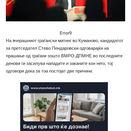
Error9
На вчерашниот граѓански митинг во Куманово, кандидатот
за претседател Стево Пендаровски одговарајќи на
прашање од граѓани зошто ВМРО-ДПМНЕ во последните
денови ги засилува нападите и заканите кон него, тој
одговори дека за тоа постојат две причини.