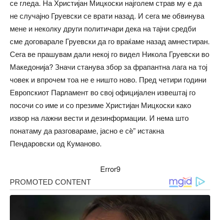
се гледа. На Христијан Мицкоски најголем страв му е да
не случајно Груевски се врати назад. И сега ме обвинува
мене и неколку други политичари дека на тајни средби
сме договарале Груевски да го враќаме назад амнестиран.
Сега ве прашувам дали некој го видел Никола Груевски во
Македонија? Значи станува збор за фрапантна лага на тој
човек и впрочем тоа не е ништо ново. Пред четири години
Европскиот Парламент во свој официјален извештај го
посочи со име и со презиме Христијан Мицкоски како
извор на лажни вести и дезинформации. И нема што
понатаму да разговараме, јасно е сè” истакна
Пендаровски од Куманово.
Error9