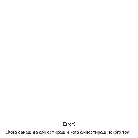
Error9
„Кога сакаш да амнестираш и кога амнестираш некого тоа