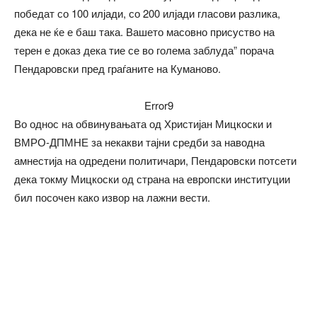
победат со 100 илјади, со 200 илјади гласови разлика,
дека не ќе е баш така. Вашето масовно присуство на
терен е доказ дека тие се во голема заблуда” порача
Пендаровски пред граѓаните на Куманово.
Error9
Во однос на обвинувањата од Христијан Мицкоски и
ВМРО-ДПМНЕ за некакви тајни средби за наводна
амнестија на одредени политичари, Пендаровски потсети
дека токму Мицкоски од страна на европски институции
бил посочен како извор на лажни вести.