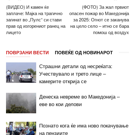
(ВИДЕО) И камен ќе
(ФОТО) За жал првиот
заплаче: Мајка на трагично
опасен пожар во Македонија
загинат во „Пулс“ си стави
за 2025: Огнот се заканува
прав од изгорениот ранец на
на цело село – итно се бара
лицето
помош од воздух
ПОВРЗАНИ ВЕСТИ
ПОВЕЌЕ ОД НОВИНАРОТ
Страшни детали од несреќата:
Учествувало и трето лице –
камерите открија се
Денеска невреме во Македонија –
еве во кои делови
Познато кога ќе има ново покачување
на пензиите