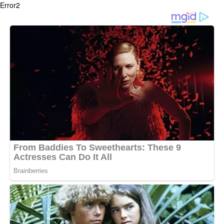
Error2