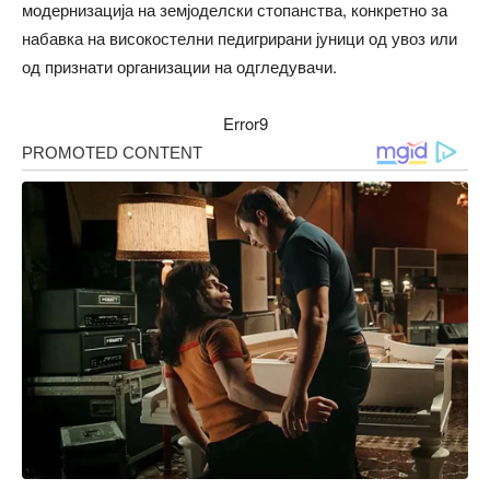
модернизација на земјоделски стопанства, конкретно за
набавка на високостелни педигрирани јуници од увоз или
од признати организации на одгледувачи.
Error9