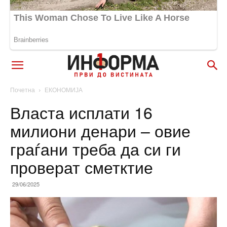
Почетна
ЕКОНОМИЈА
Власта исплати 16
милиони денари – овие
граѓани треба да си ги
проверат сметктие
29/06/2025