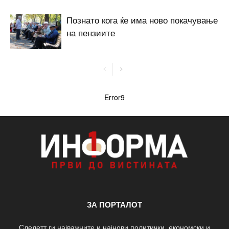
Познато кога ќе има ново покачување
на пензиите
Error9
ЗА ПОРТАЛОТ
Следетт ги најважните и најнови политички, економски и