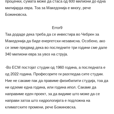
проценки, сумата може да стаса од 600 милиони до една
милијарда евра. Тоа за Македонија е многу, рече
Божиновска.
Error9
Таа додаде дека треба да се инвестира во Чебрен за
Македонија да биде енергетски независна. Особено, ако
се земе предвид дека во последните три години сме дале
340 милиони евра за увоз на струја.
-Во ЕСМ постојат студии од 1960 година, а последната е
од 2022 година. Професорите ги разгледаа сите студии.
Ние не сакаме пак да правиме физибилити студија, тоа да
ни одземе една година, или година ипол. Сакаме да
направиме еден проект, за да видиме што може да се
направи затоа што хидрологијата е подложна на
климатските промени, рече Божиновска.