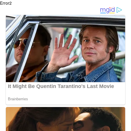
Error2