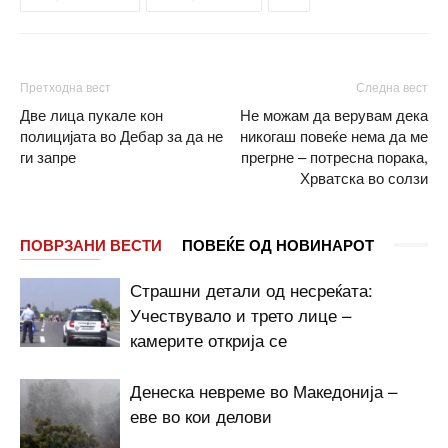
Претходна вест
Следна вест
Две лица пукале кон
Не можам да верувам дека
полицијата во Дебар за да не
никогаш повеќе нема да ме
ги запре
прегрне – потресна порака,
Хрватска во солзи
ПОВРЗАНИ ВЕСТИ
ПОВЕЌЕ ОД НОВИНАРОТ
Страшни детали од несреќата:
Учествувало и трето лице –
камерите открија се
Денеска невреме во Македонија –
еве во кои делови