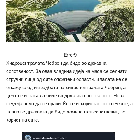
Error9
Хидроцентралата Чебрен да биде во државна
сопственост. За оваа владина идеја на маса се седнати
стручни лица од сите опфатени области. Владата не се
откажува од изградбата на хидроцентралата Чебрен, а
целта е истата да биде во државна сопственост. Нова
студија нема да се прави. Ќе се искористат постоечките, а
планот е државата да биде доминантен сопственик, во
корист на сите.