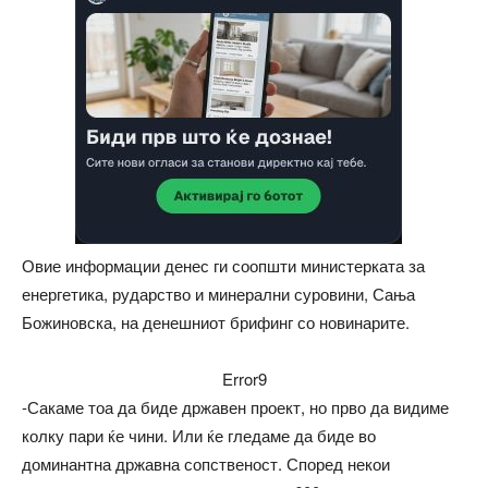
Овие информации денес ги соопшти министерката за
енергетика, рударство и минерални суровини, Сања
Божиновска, на денешниот брифинг со новинарите.
Error9
-Сакаме тоа да биде државен проект, но прво да видиме
колку пари ќе чини. Или ќе гледаме да биде во
доминантна државна сопственост. Според некои