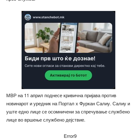
МВР на 11 април поднесе кривична пријава против
новинарот и уредник на Портал х Фуркан Салиу. Салиу и
уште едно лице се осомничени за спречување службено
лице во вршење службено дејствие.
Error9