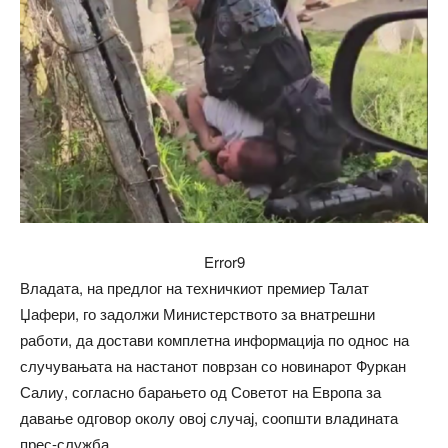
Error9
Владата, на предлог на техничкиот премиер Талат
Џафери, го задолжи Министерството за внатрешни
работи, да достави комплетна информација по однос на
случувањата на настанот поврзан со новинарот Фуркан
Салиу, согласно барањето од Советот на Европа за
давање одговор околу овој случај, соопшти владината
прес-служба.