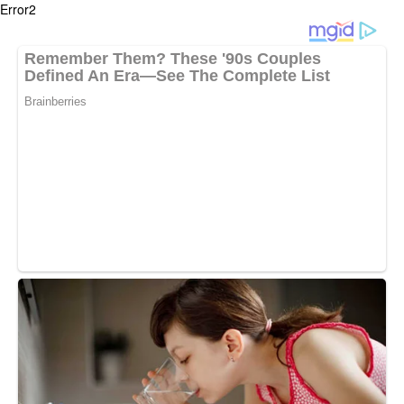
Error2