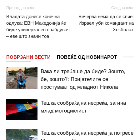
Претходна вест
Следна вест
Владата донесе конечна
Вечерва нема да се спие:
одлука: ЕВН Македонија ќе
Израел уби командант на
биде универзален снабдувач
Хезболах
– еве што значи тоа
ПОВРЗАНИ ВЕСТИ
ПОВЕЌЕ ОД НОВИНАРОТ
Вака ли требаше да биде? Зошто,
бе, зошто?: Пријателите се
простуваат од младиот Никола
Тешка сообраќајна несреќа, загина
млад мотоциклист
Тешка сообраќајна несреќа ја потресе