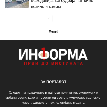
Македонија: Се судрија патничко
возило и камион
Error9
ЗА ПОРТАЛОТ
Следетт ги најважните и најнови политички, економски и
урбани вести, како и новости од светот, културата, сценскиот
живот, здравјето, технологијата, модата.