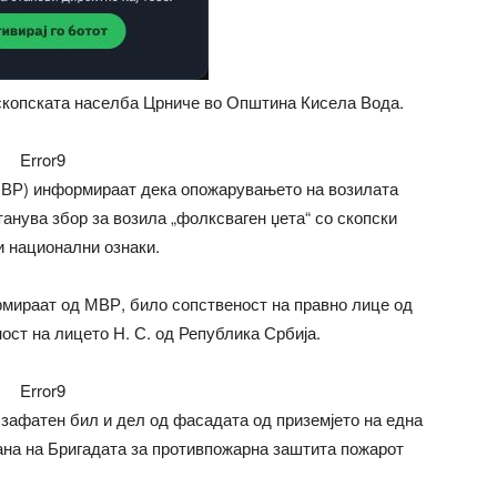
 скопската населба Црниче во Општина Кисела Вода.
Error9
МВР) информираат дека опожарувањето на возилата
станува збор за возила „фолксваген џета“ со скопски
и национални ознаки.
рмираат од МВР, било сопственост на правно лице од
ост на лицето Н. С. од Република Србија.
Error9
зафатен бил и дел од фасадата од приземјето на една
рана на Бригадата за противпожарна заштита пожарот