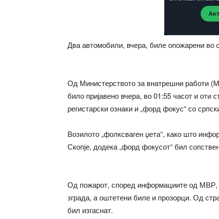
Два автомобили, вчера, биле опожарени во
Од Министерството за внатрешни работи (
било пријавено вчера, во 01:55 часот и оти 
регистарски ознаки и „форд фокус“ со српск
Возилото „фолксваген џета“, како што инфо
Скопје, додека „форд фокусот“ бил сопствен
Од пожарот, според информациите од МВР, 
зграда, а оштетени биле и прозорци. Од ст
бил изгаснат.