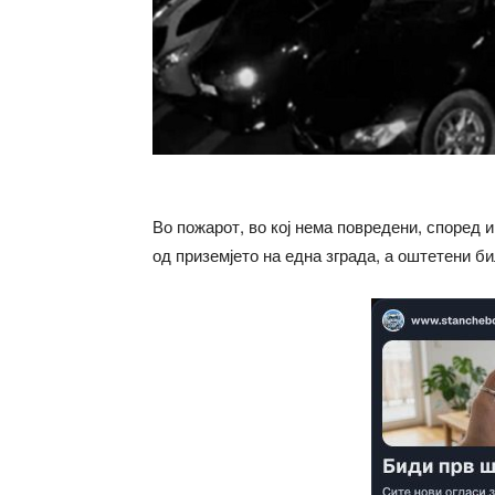
Во пожарот, во кој нема повредени, според
од приземјето на една зграда, а оштетени б