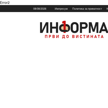
Error2
08/08/2026
Импресум
Политика за приватност
К
Informa.mk