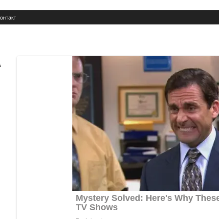
онтакт