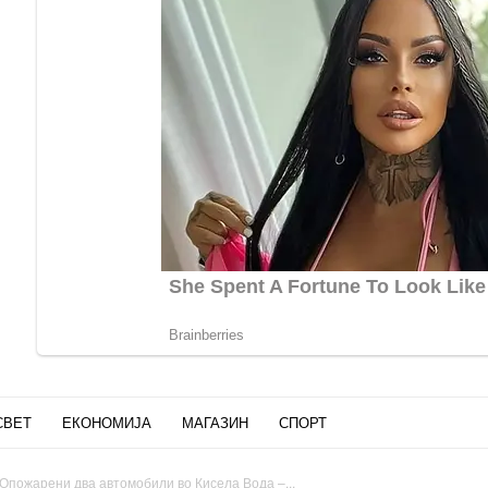
СВЕТ
ЕКОНОМИЈА
МАГАЗИН
СПОРТ
 Опожарени два автомобили во Кисела Вода –...