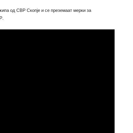
кипа од СВР Скопје и се преземаат мерки за
Р.