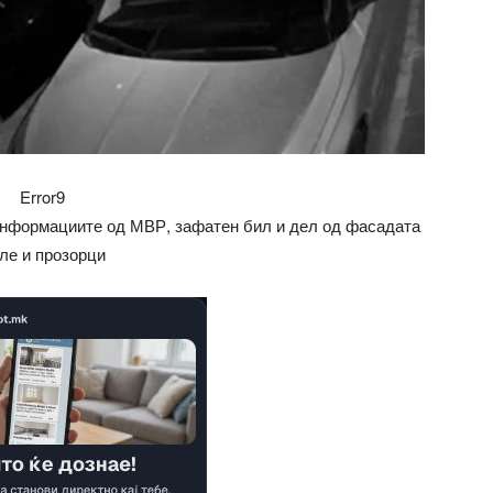
Error9
 информациите од МВР, зафатен бил и дел од фасадата
иле и прозорци