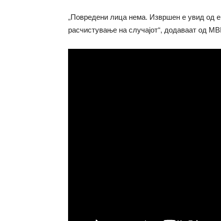
„Повредени лица нема. Извршен е увид од е
расчистување на случајот“, додаваат од МВ