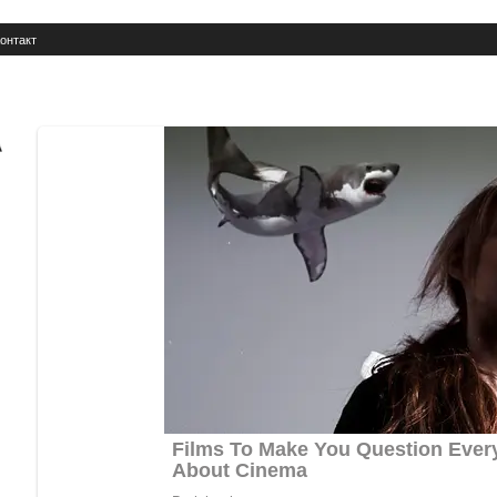
онтакт