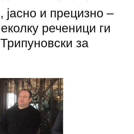
 јасно и прецизно –
еколку реченици ги
 Трипуновски за