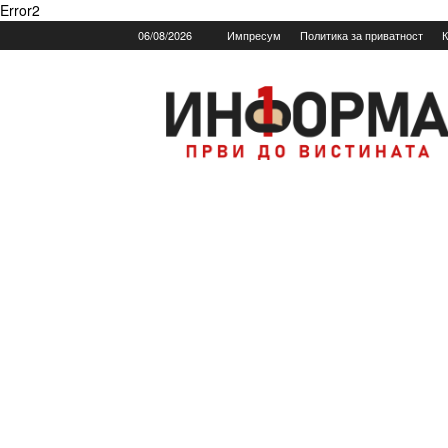
Error2
06/08/2026
Импресум
Политика за приватност
К
Informa.mk