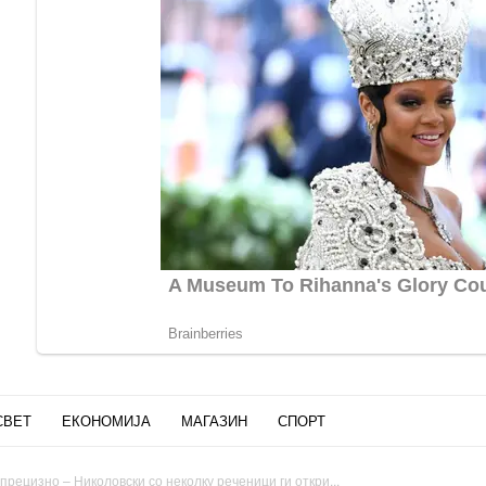
СВЕТ
ЕКОНОМИЈА
МАГАЗИН
СПОРТ
 прецизно – Николовски со неколку реченици ги откри...