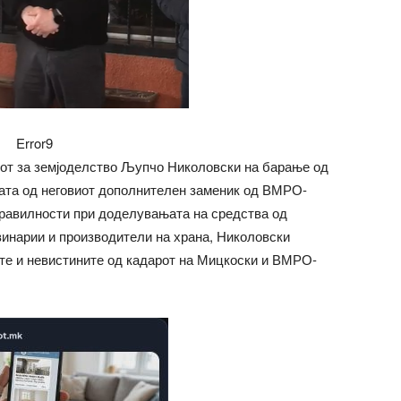
Error9
рот за земјоделство Љупчо Николовски на барање од
њата од неговиот дополнителен заменик од ВМРО-
равилности при доделувањата на средства од
винарии и производители на храна, Николовски
ите и невистините од кадарот на Мицкоски и ВМРО-