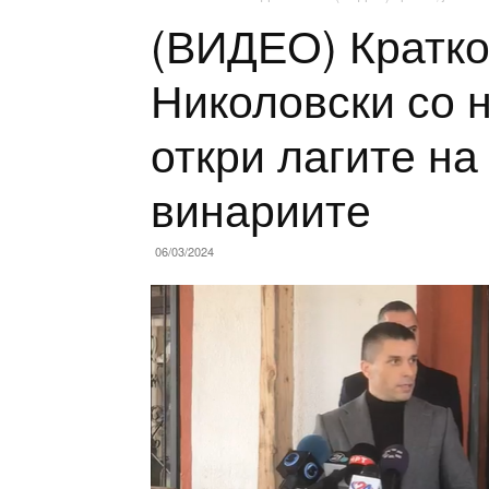
(ВИДЕО) Кратко,
Николовски со н
откри лагите на
винариите
06/03/2024