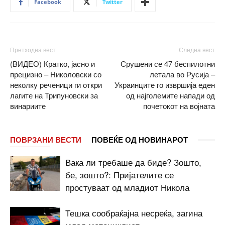
Facebook
Twitter
Претходна вест
Следна вест
(ВИДЕО) Кратко, јасно и
Срушени се 47 беспилотни
прецизно – Николовски со
летала во Русија –
неколку реченици ги откри
Украинците го извршија еден
лагите на Трипуновски за
од најголемите напади од
винариите
почетокот на војната
ПОВРЗАНИ ВЕСТИ
ПОВЕЌЕ ОД НОВИНАРОТ
Вака ли требаше да биде? Зошто,
бе, зошто?: Пријателите се
простуваат од младиот Никола
Тешка сообраќајна несреќа, загина