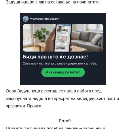
Задушница во знак на сеќавање на починатите.
Оваа Задушница секогаш се паѓа в сабота пред
месопусната недела во пресрет на велигденскиот пост и
празникот Прочка.
Error9
Црквата пропишала посебни денови – задушници,