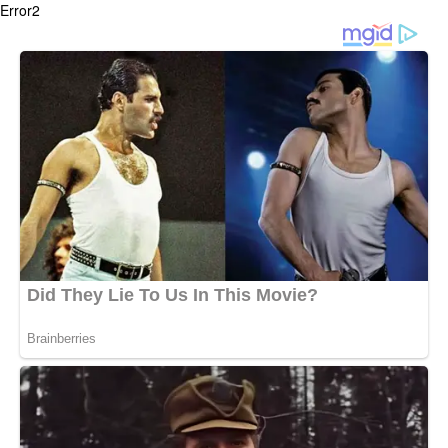
Error2