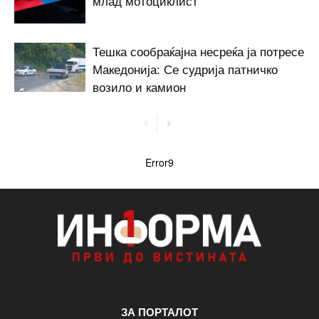
млад мотоциклист
Тешка сообраќајна несреќа ја потресе
Македонија: Се судрија патничко
возило и камион
Error9
ЗА ПОРТАЛОТ