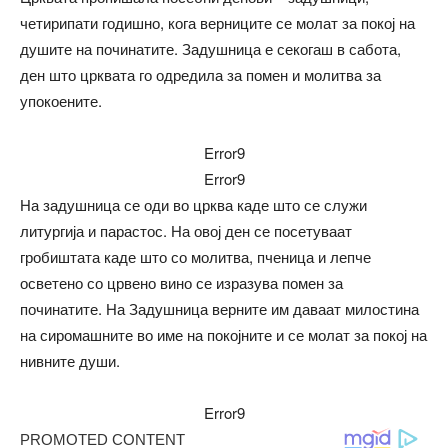
четирипати годишно, кога верниците се молат за покој на
душите на починатите. Задушница е секогаш в сабота,
ден што црквата го одредила за помен и молитва за
упокоените.
Error9
Error9
На задушница се оди во црква каде што се служи
литургија и парастос. На овој ден се посетуваат
гробиштата каде што со молитва, пченица и лепче
осветено со црвено вино се изразува помен за
починатите. На Задушница верните им даваат милостина
на сиромашните во име на покојните и се молат за покој на
нивните души.
Error9