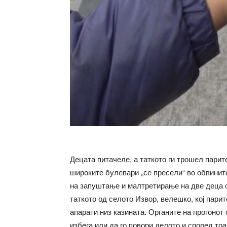
Децата питачеле, а таткото ги трошел парит
широките булевари „се пресели“ во обвинит
на запуштање и малтретирање на две деца о
таткото од селото Извор, велешко, кој пари
апарати низ казината. Органите на прогонот
избега или да го повори делото и според тоа