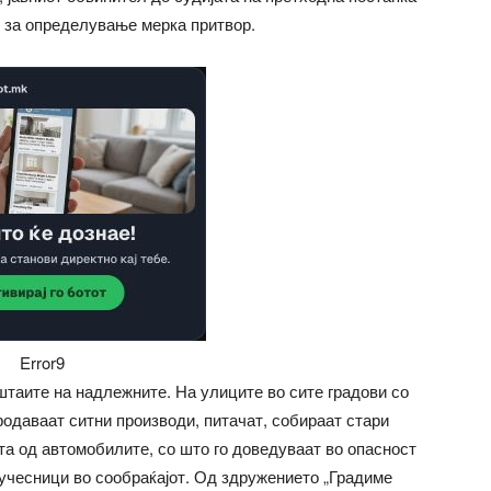
 за определување мерка притвор.
Error9
штаите на надлежните. На улиците во сите градови со
родаваат ситни производи, питачат, собираат стари
ата од автомобилите, со што го доведуваат во опасност
 учесници во сообраќајот. Од здружението „Градиме