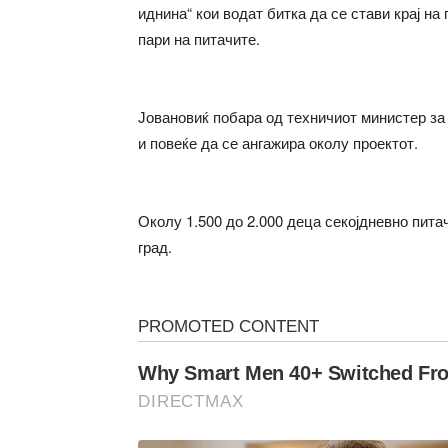
иднина“ кои водат битка да се стави крај на
пари на питачите.
Јовановиќ побара од техничиот министер за 
и повеќе да се ангажира околу проектот.
Околу 1.500 до 2.000 деца секојдневно питач
град.