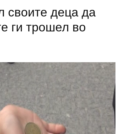
л своите деца да
те ги трошел во