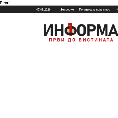
Error2
07/08/2026
Импресум
Политика за приватност
К
Informa.mk