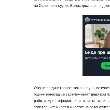
во Основниот суд во Велес достави предлог
Ова не е единствениот ваков случај во изве
години наназад се забележуваат деца кои п
работи од контејнерите или ги чистат стакл
сопствениот живот и животот на останатите