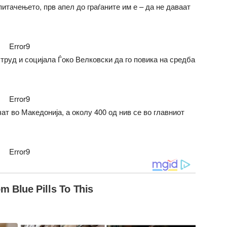
 питачењето, прв апел до граѓаните им е – да не даваат
Error9
труд и социјала Ѓоко Велковски да го повика на средба
Error9
ат во Македонија, а околу 400 од нив се во главниот
Error9