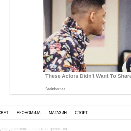
СВЕТ
ЕКОНОМИЈА
МАГАЗИН
СПОРТ
деца да питачат, а парите ги трошел во...