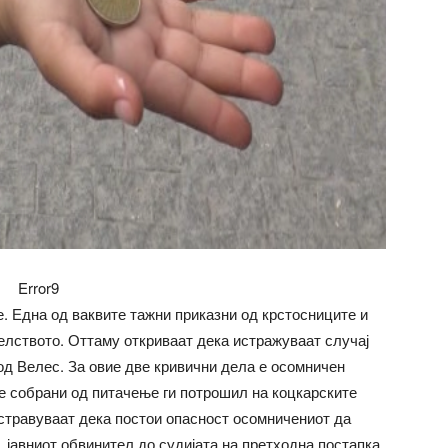
Error9
е. Една од ваквите тажни приказни од крстосниците и
елството. Оттаму откриваат дека истражуваат случај
д Велес. За овие две кривични дела е осомничен
те собрани од питачење ги потрошил на коцкарските
 стравуваат дека постои опасност осомничениот да
, јавниот обвинител до судијата на претходна постапка