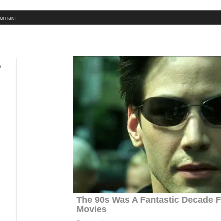
онтакт