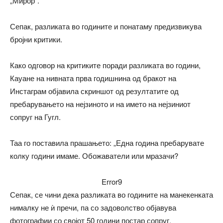
„Мирор“.
Сепак, разликата во годините и понатаму предизвикува
бројни критики.
Како одговор на критиките поради разликата во години,
Кауане на нивната прва годишнина од бракот на
Инстаграм објавила скриншот од резултатите од
пребарувањето на нејзиното и на името на нејзиниот
сопруг на Гугл.
Таа го поставила прашањето: „Една година пребарувате
колку години имаме. Обожаватели или мразачи?
Error9
Сепак, се чини дека разликата во годините на манекенката
нималку не ѝ пречи, па со задоволство објавува
фотографии со својот 50 години постар сопруг.