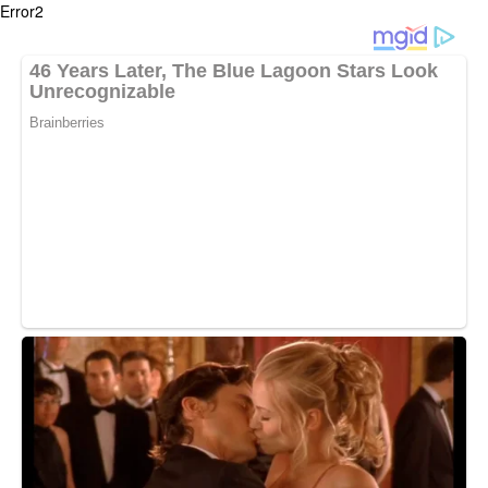
Error2