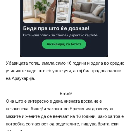
Убавицата тогаш имала само 16 години и одела во средно
училиште каде што сè уште учи, а тој бил градоначалник
на Араукарија.
Error9
Она што е интересно е дека нивната врска не е
незаконска, бидејќи законот во Бразил им дозволува
мажите и жените да се венчаат на 16 години, иако за тоа е
потребна согласност од родителите, пишува британски