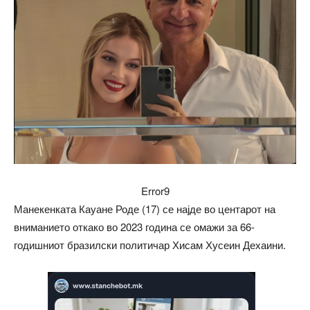
Error9
Манекенката Кауане Роде (17) се најде во центарот на
вниманието откако во 2023 година се омажи за 66-
годишниот бразилски политичар Хисам Хусеин Дехаини.