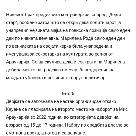
Нивниот брак предизвика контроверзии, според „Дејли
стар“, особено затоа што се откри дека политичарот ја
унапредил нејзината мајка на повисока позиција само еден
ден по нивната венчавка. Марилена Роде само еден ден
по венчавката на својата ќерка била унапредена и
именувана за секретарка на културата во регионот
Араукарија. Се шпекулира дека и сестрата на Марилена
добила место на градски комесар, благодарение на
младата убавица и нејзиниот сопруг политичар.
Error9
Двојката се запознала на настан организиран откако
Кауане се пласирала на второто место на изборот за Мис
Араукарија во 2022 година, во категоријата девојки на
возраст од 15 до 17 години. Набргу по средбата влегле во
емотивна врска, а потоа и се венчале.