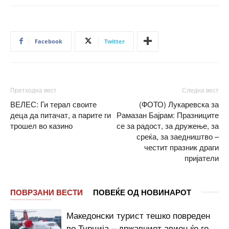
Facebook
Twitter
Претходна вест
Следна вест
ВЕЛЕС: Ги терал своите
(ФОТО) Лукаревска за
деца да питачат, а парите ги
Рамазан Бајрам: Празниците
трошел во казино
се за радост, за дружење, за
среќа, за заедништво –
честит празник драги
пријатели
ПОВРЗАНИ ВЕСТИ
ПОВЕЌЕ ОД НОВИНАРОТ
Македонски турист тешко повреден
во Турција – државниот авион ќе го