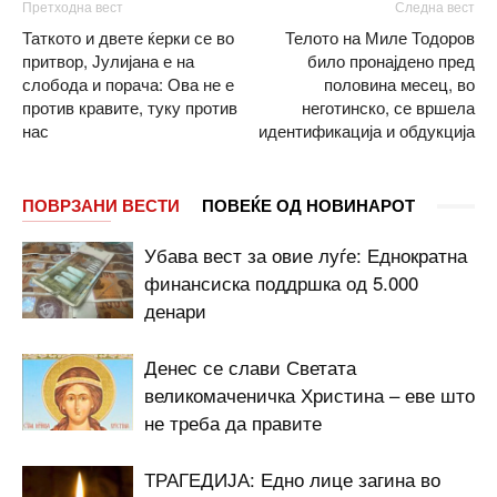
Претходна вест
Следна вест
Таткото и двете ќерки се во
Телото на Миле Тодоров
притвор, Јулијана е на
било пронајдено пред
слобода и порача: Ова не е
половина месец, во
против кравите, туку против
неготинско, се вршела
нас
идентификација и обдукција
ПОВРЗАНИ ВЕСТИ
ПОВЕЌЕ ОД НОВИНАРОТ
Убава вест за овие луѓе: Еднократна
финансиска поддршка од 5.000
денари
Денес се слави Светата
великомаченичка Христина – еве што
не треба да правите
ТРАГЕДИЈА: Едно лице загина во