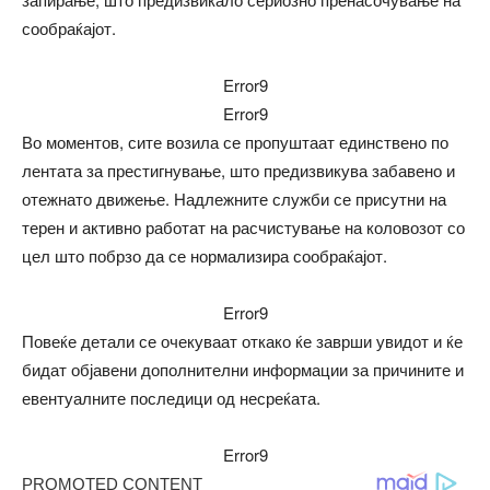
сообраќајот.
Error9
Error9
Во моментов, сите возила се пропуштаат единствено по
лентата за престигнување, што предизвикува забавено и
отежнато движење. Надлежните служби се присутни на
терен и активно работат на расчистување на коловозот со
цел што побрзо да се нормализира сообраќајот.
Error9
Повеќе детали се очекуваат откако ќе заврши увидот и ќе
бидат објавени дополнителни информации за причините и
евентуалните последици од несреќата.
Error9