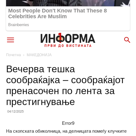
Почетна
МАКЕДОНИЈА
Вечерва тешка
сообраќајка – сообраќајот
пренасочен по лента за
престигнување
04/12/2025
Error9
На скопската обиколница, на делницата помеѓу клучките