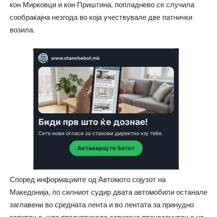
кон Мирковци и кон Приштина, попладнево се случила
сообраќајна незгода во која учествувале две патнички
возила.
Според информациите од Автомото сојузот на
Македонија, по силниот судир двата автомобили останале
заглавени во средната лента и во лентата за принудно
запирање, што предизвикало сериозно пренасочување на