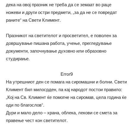
дека на овој празник не треба да се земаат во раце
ножеви и други остри предмети, „за да не се повредат
раните“ на Свети Климент.
Празникот на светителот и просветител, е поволен за
довршување пишана работа, учење, прегледување
документи, започнување духовно или образовно
студирање.
Error9
На утрешниот ден се помага на сиромашни и болни. Свети
Климент бил милосрден, па кај народот постои правило:
„Кој на Св. Климент ќе помогне на сиромав, цела година ќе
оди по благослов“.
Дури и мало дело – храна, облека, лекови се смета за
правење чест кон светителот.