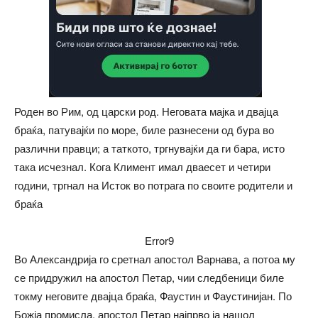
Роден во Рим, од царски род. Неговата мајка и двајца
браќа, патувајќи по море, биле разнесени од бура во
различни правци; а таткото, тргнувајќи да ги бара, исто
така исчезнал. Кога Климент имал дваесет и четири
години, тргнал на Исток во потрага по своите родители и
браќа
Error9
Во Александрија го сретнал апостол Варнава, а потоа му
се придружил на апостол Петар, чии следбеници биле
токму неговите двајца браќа, Фаустин и Фаустинијан. По
Божја промисла, апостол Петар најпрво ја нашол