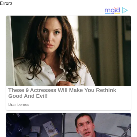
Error2