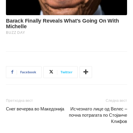
Facebook
Twitter
Претходна вест
Следна вест
Снег вечерва во Македонија
Исчезнато лице од Велес –
почна потрагата по Стојанче
Клифов