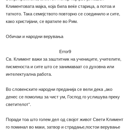
Климентовата мајка, која била веќе старица, а потоа и
таткото. Така семејството повторно се соединило и сите,
како христијани, се вратиле во Рим.
Обичаи и народни верувања
Error9
Св. Климент важи за заштитник на учениците, учителите,
писменоста и сите што се занимаваат со духовна или
интелектуална работа.
Во словенските народни преданија се вели дека „ако
денес се помолиш за чист ум, Господ го услишува преку
светителот“.
Поради тоа што голем дел од својот живот Свети Климент
го поминал во маки, затвор и страдање,постои верување