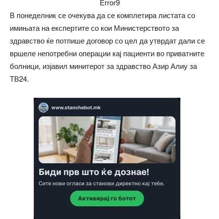
Error9
В понеделник се очекува да се комплетира листата со
имињата на експертите со кои Министерството за
здравство ќе потпише договор со цел да утврдат дали се
вршеле непотребни операции кај пациенти во приватните
болници, изјавил минитерот за здравство Азир Алиу за
ТВ24.