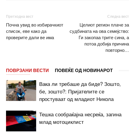
Претходна вест
Следна вест
Почна увид во избирачкиот
Целиот регион плаче за
список, еве како да
судбината на ова семејство:
проверите дали ве има
Ги закопаа трите сина, а
потоа добија причина
повторно…
ПОВРЗАНИ ВЕСТИ
ПОВЕЌЕ ОД НОВИНАРОТ
Вака ли требаше да биде? Зошто,
бе, зошто?: Пријателите се
простуваат од младиот Никола
Тешка сообраќајна несреќа, загина
млад мотоциклист