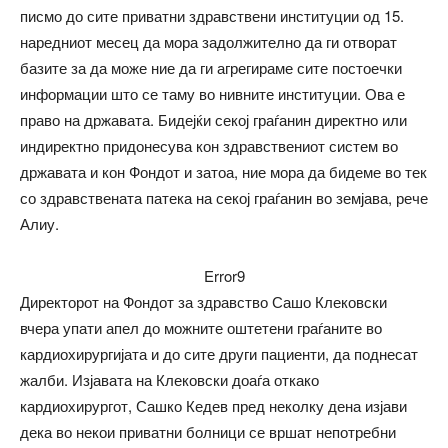
писмо до сите приватни здравствени институции од 15.
наредниот месец да мора задолжително да ги отворат
базите за да може ние да ги агрегираме сите постоечки
информации што се таму во нивните институции. Ова е
право на државата. Бидејќи секој граѓанин директно или
индиректно придонесува кон здравствениот систем во
државата и кон Фондот и затоа, ние мора да бидеме во тек
со здравствената патека на секој граѓанин во земјава, рече
Алиу.
Error9
Директорот на Фондот за здравство Сашо Клековски
вчера упати апел до можните оштетени граѓаните во
кардиохирургијата и до сите други пациенти, да поднесат
жалби. Изјавата на Клековски доаѓа откако
кардиохирургот, Сашко Кедев пред неколку дена изјави
дека во некои приватни болници се вршат непотребни