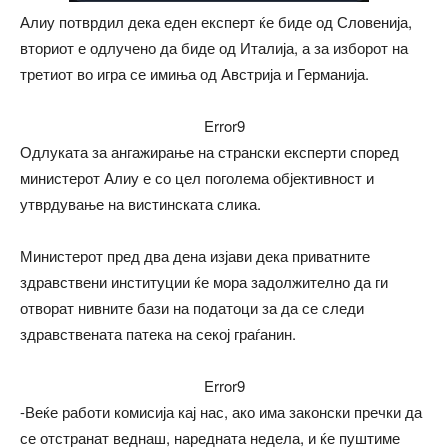
Алиу потврдил дека еден експерт ќе биде од Словенија,
вториот е одлучено да биде од Италија, а за изборот на
третиот во игра се имиња од Австрија и Германија.
Error9
Одлуката за ангажирање на странски експерти според
министерот Алиу е со цел поголема објективност и
утврдување на вистинската слика.
Министерот пред два дена изјави дека приватните
здравствени институции ќе мора задолжително да ги
отворат нивните бази на податоци за да се следи
здравствената патека на секој граѓанин.
Error9
-Веќе работи комисија кај нас, ако има законски пречки да
се отстранат веднаш, наредната недела, и ќе пуштиме