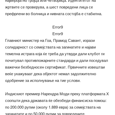
најверојатно тројца или четворица. Идентитетот на
жртвите се проверува, а шест повредени лица се
префрлени во болница и нивната состојба е стабилна.
Error9
Error9
Главниот министер на Гоа, Прамод Савант, изрази
солидарност со семејствата на загинатите и најави
темелна истрага која ќе треба да утврди дали клубот ги
почитувал противпожарните стандарди и дали поседувал
важечки безбедносен сертификат. Првичните извештаи
веќе укажуваат дека објектот немал задолжително
одобрение за исполнување на тие услови.
Индискиот премиер Нарендра Моди преку платформата X
соопшти дека државата ќе обезбеди финансиска помош:
по 200.000 рупии (околу 1.889 евра) за семејствата на
загинатите и по 50.000 рупии за повредените.