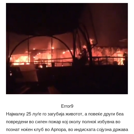
Error9
Најмалку 25 луѓе го загубија животот, а повеќе други беа
повредени во силен пожар кој околу полноќ избувна во
познат ноќен клуб во Арпора, во индиската сојузна држава