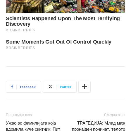
Facebook
Twitter
Претходна вест
Следна вест
Ужас во фамилијата која
ТРАГЕДИЈА: Млад маж
вдомила куче скитник: Пит
пронајден починат, телото