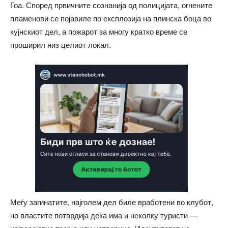
Гоа. Според првичните сознанија од полицијата, огнените
пламенови се појавиле по експлозија на плинска боца во
кујнскиот дел, а пожарот за многу кратко време се
проширил низ целиот локал.
Меѓу загинатите, најголем дел биле вработени во клубот,
но властите потврдија дека има и неколку туристи —