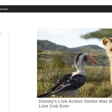
онтакт