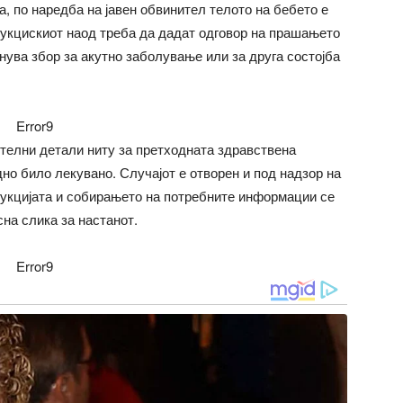
а, по наредба на јавен обвинител телото на бебето е
дукцискиот наод треба да дадат одговор на прашањето
анува збор за акутно заболување или за друга состојба
Error9
телни детали ниту за претходната здравствена
дно било лекувано. Случајот е отворен и под надзор на
дукцијата и собирањето на потребните информации се
на слика за настанот.
Error9