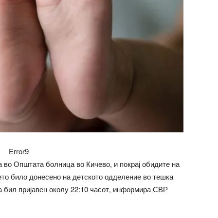
Error9
 во Општата болница во Кичево, и покрај обидите на
ето било донесено на детското одделение во тешка
ја бил пријавен околу 22:10 часот, информира СВР