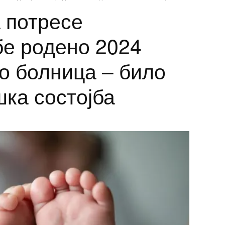
а потресе
бе родено 2024
о болница – било
шка состојба