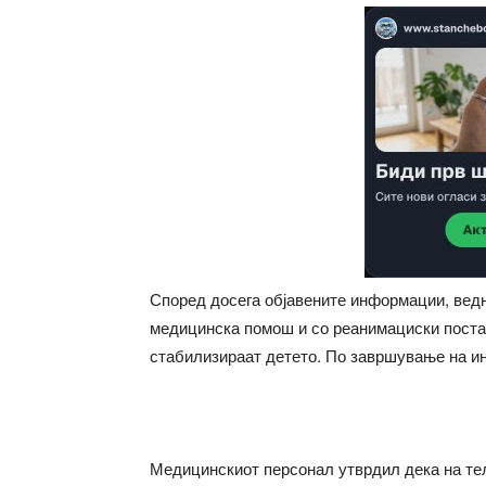
Според досега објавените информации, вед
медицинска помош и со реанимациски постапк
стабилизираат детето. По завршување на ин
Медицинскиот персонал утврдил дека на тел