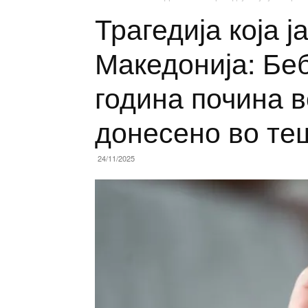
Трагедија која ј
Македонија: Бе
година почина в
донесено во те
24/11/2025