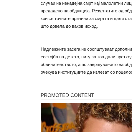
случаи на ненадејна смрт кај малолетни лиц
предадено на обдукција. Резултатите од об
кои се точните причини за смртта и дали ст
што довела до ваков исход.
Надлежните засега не соопштуваат дополни
состојба на детето, ниту за тоа дали претхо
обвинителството, а по завршувањето на об
очекува институциите да излезат со поцелос