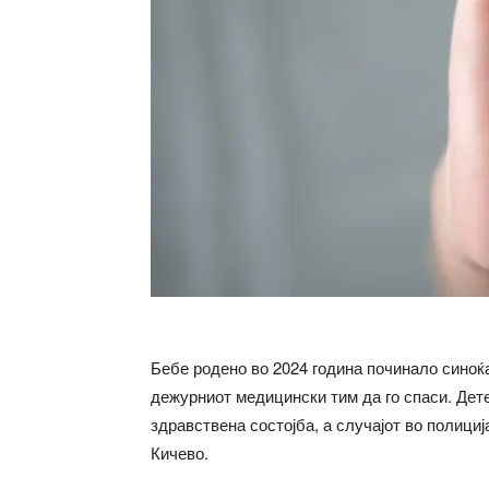
Бебе родено во 2024 година починало синоќа
дежурниот медицински тим да го спаси. Дет
здравствена состојба, а случајот во полици
Кичево.