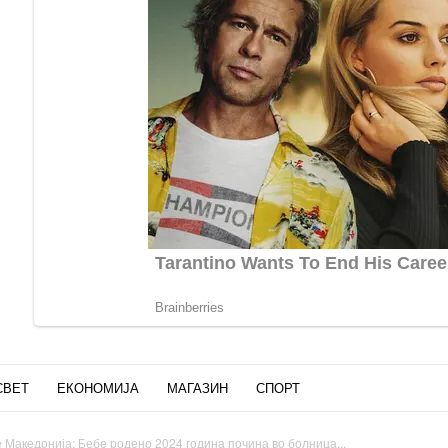
СВЕТ
ЕКОНОМИЈА
МАГАЗИН
СПОРТ
се Македонија: Бебе родено 2024 година почина во болница...