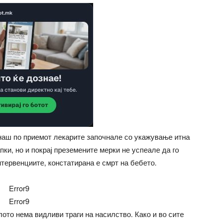
наш по приемот лекарите започнале со укажување итна
и, но и покрај преземените мерки не успеале да го
тервенциите, констатирана е смрт на бебето.
Error9
Error9
ото нема видливи траги на насилство. Како и во сите