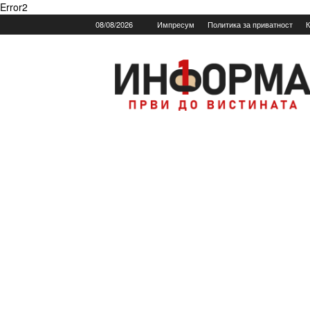
Error2
08/08/2026
Импресум
Политика за приватност
К
Informa.mk