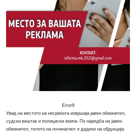
Error9
Увид на местото на несреќата извршија јавен обвинител,
судски вештак и полициски екипи. По наредба на јавен
обвинител, телото на починатиот е дадено на обдукција.