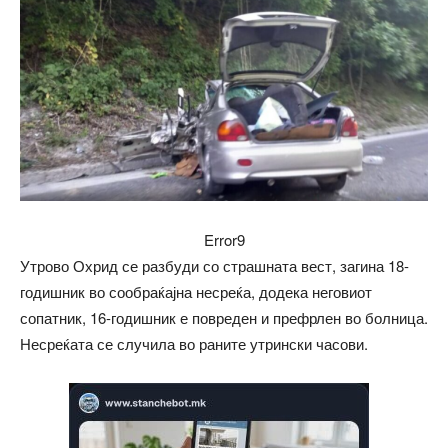
Error9
Утрово Охрид се разбуди со страшната вест, загина 18-
годишник во сообраќајна несреќа, додека неговиот
сопатник, 16-годишник е повреден и префрлен во болница.
Несреќата се случила во раните утрински часови.