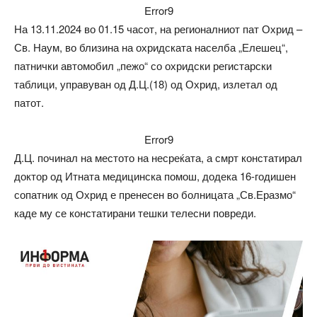
Error9
На 13.11.2024 во 01.15 часот, на регионалниот пат Охрид –
Св. Наум, во близина на охридската населба „Елешец“,
патнички автомобил „пежо“ со охридски регистарски
таблици, управуван од Д.Ц.(18) од Охрид, излетал од
патот.
Error9
Д.Ц. починал на местото на несреќата, а смрт констатирал
доктор од Итната медицинска помош, додека 16-годишен
сопатник од Охрид е пренесен во болницата „Св.Еразмо“
каде му се констатирани тешки телесни повреди.