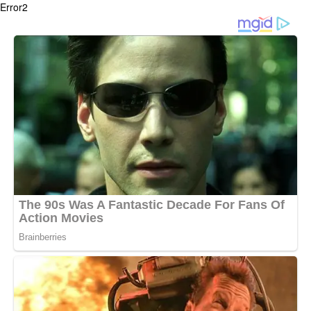
Error2