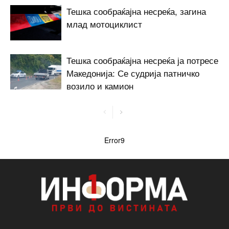
Тешка сообраќајна несреќа, загина
млад мотоциклист
Тешка сообраќајна несреќа ја потресе
Македонија: Се судрија патничко
возило и камион
Error9