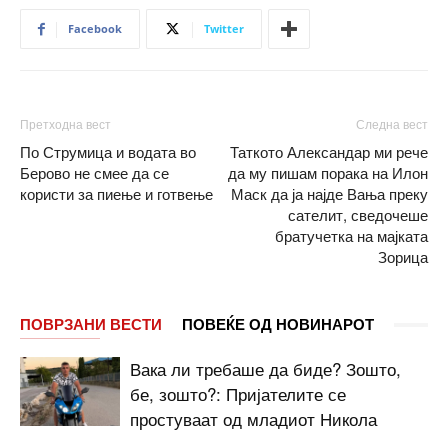
Facebook
Twitter
Претходна вест
Следна вест
По Струмица и водата во
Таткото Александар ми рече
Берово не смее да се
да му пишам порака на Илон
користи за пиење и готвење
Маск да ја најде Вања преку
сателит, сведочеше
братучетка на мајката
Зорица
ПОВРЗАНИ ВЕСТИ
ПОВЕЌЕ ОД НОВИНАРОТ
Вака ли требаше да биде? Зошто,
бе, зошто?: Пријателите се
простуваат од младиот Никола