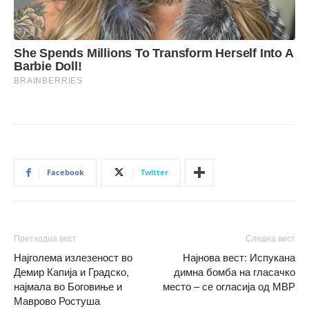
Facebook
Twitter
Претходна вест
Следна вест
Најголема излезеност во
Најнова вест: Испукана
Демир Капија и Градско,
димна бомба на гласачко
најмала во Боговиње и
место – се огласија од МВР
Маврово Ростуша