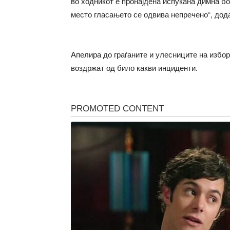
во ходникот е пронајдена испукана димна б
место гласањето се одвива непречено“, дод
Апелира до граѓаните и улесниците на избор
воздржат од било какви инциденти.