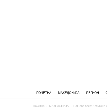
ПОЧЕТНА
МАКЕДОНИЈА
РЕГИОН
Почетна
МАКЕДОНИЈА
Најнова вест: Испукана д