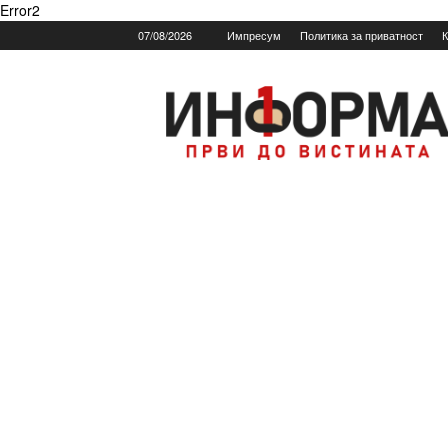
Error2
07/08/2026
Импресум
Политика за приватност
К
Informa.mk