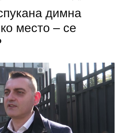
Испукана димна
ко место – се
Р