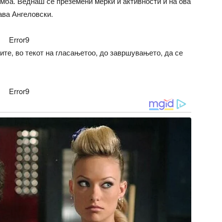
омба. Веднаш се преземени мерки и активности и на ова
ава Ангеловски.
Error9
ите, во текот на гласањетоо, до завршувањето, да се
Error9