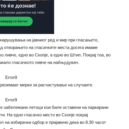
нарушувања на јавниот ред и мир при гласањето,
д отворањето на гласачките места досега имаме
 ливче, едно во Скопје, а едно во Штип. Покрај тоа, во
ажало гласачкото ливче на набњудувач.
Error9
 преземаат мерки за расчистување на случаите.
Error9
 се забележани летоци кои биле оставени на паркирани
ти. На едно гласачко место во Скопје покрај
л на избирачки одбор е пријавено дека во 6.30 часот