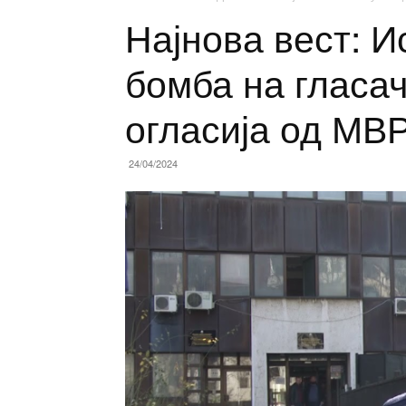
Најнова вест: 
бомба на гласач
огласија од МВ
24/04/2024