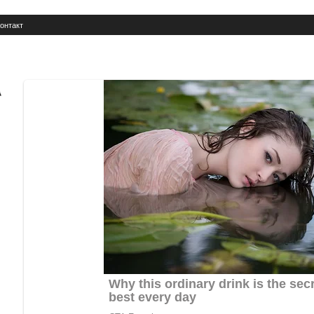
онтакт