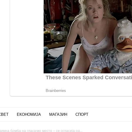
СВЕТ
ЕКОНОМИЈА
МАГАЗИН
СПОРТ
имна бомба на гласачко место – се огласија од...