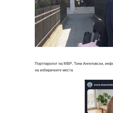
Портпаролот на МВР, Тони Ангеловски, инф
на избирачките места