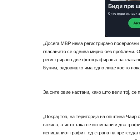
„Досега МВР нема регистрирано посериозни 
гласањето се одвива мирно без проблеми. О
регистрирано две фотографирања на гласачко
Бучим, радовишко има едно лице кое го пок
За сите овие настани, како што вели тој, се
„Покрај тоа, на територија на општина Чаир
возила, а исто така се испишани и два графи
испишаниот графит, од страна на претседате