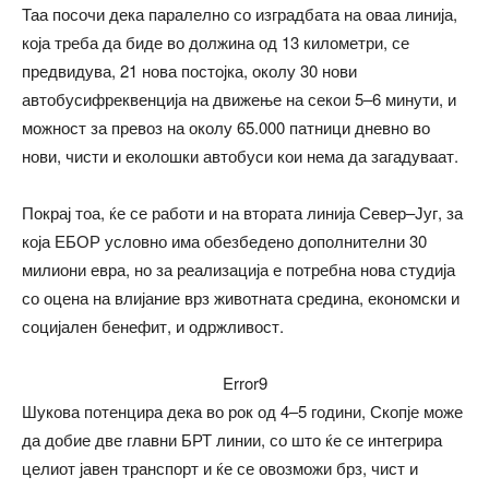
Таа посочи дека паралелно со изградбата на оваа линија,
која треба да биде во должина од 13 километри, се
предвидува, 21 нова постојка, околу 30 нови
автобусифреквенција на движење на секои 5–6 минути, и
можност за превоз на околу 65.000 патници дневно во
нови, чисти и еколошки автобуси кои нема да загадуваат.
Покрај тоа, ќе се работи и на втората линија Север–Југ, за
која ЕБОР условно има обезбедено дополнителни 30
милиони евра, но за реализација е потребна нова студија
со оцена на влијание врз животната средина, економски и
социјален бенефит, и одржливост.
Error9
Шукова потенцира дека во рок од 4–5 години, Скопје може
да добие две главни БРТ линии, со што ќе се интегрира
целиот јавен транспорт и ќе се овозможи брз, чист и