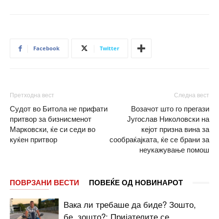
Facebook
Twitter
Претходна вест
Следна вест
Судот во Битола не прифати
Возачот што го прегази
притвор за бизнисменот
Југослав Николовски на
Марковски, ќе си седи во
кејот призна вина за
куќен притвор
сообраќајката, ќе се брани за
неукажување помош
ПОВРЗАНИ ВЕСТИ
ПОВЕЌЕ ОД НОВИНАРОТ
Вака ли требаше да биде? Зошто,
бе, зошто?: Пријателите се