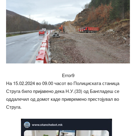
Error9
На 15.02.2024 во 09.00 часот во Полициската станица
Струга било пријавено дека Н.У.(33) од Бангладеш се
оддалечил од домот каде привремено престојувал во
Струга.