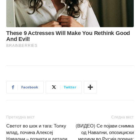
Facebook
Twitter
Претходна вест
Следна вест
Светот во шок и тага: Толку
(ВИДЕО) Се појави снимка
млад, почина Алексеј
од Навални, опозициски
Навални – познати и детали
медиум во Русија порача: