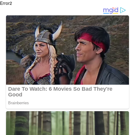
Error2